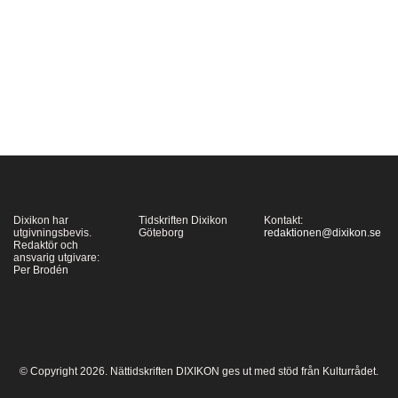
att själv riktigt sälla sig
till den, firade nyligen
sin hundraårsdag med
att ge ut en ny roman,
Little Boy. Tommy
Andersson har läst
boken, som sin…
Dixikon har
Tidskriften Dixikon
Kontakt:
utgivningsbevis.
Göteborg
redaktionen@dixikon.se
Redaktör och
ansvarig utgivare:
Per Brodén
© Copyright 2026. Nättidskriften DIXIKON ges ut med stöd från Kulturrådet.