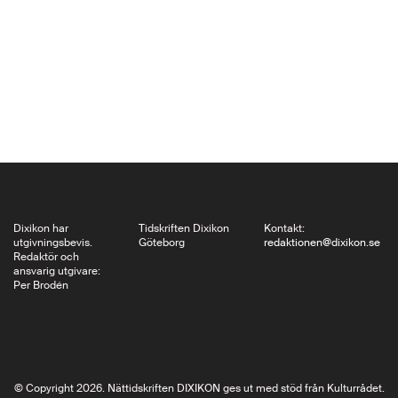
litterära verk.
Samtidigt är han
kontroversiell både
som författare och
person. I ett
nationalistiskt land
har han helt frankt
deklarerat att han inte
är polack…
Dixikon har
Tidskriften Dixikon
Kontakt:
utgivningsbevis.
Göteborg
redaktionen@dixikon.se
Redaktör och
ansvarig utgivare:
Per Brodén
© Copyright 2026. Nättidskriften DIXIKON ges ut med stöd från Kulturrådet.