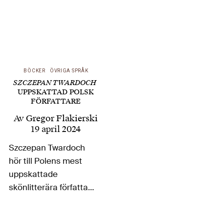
BÖCKER
ÖVRIGA SPRÅK
SZCZEPAN TWARDOCH
UPPSKATTAD POLSK
FÖRFATTARE
Av
Gregor Flakierski
19 april 2024
Szczepan Twardoch
hör till Polens mest
uppskattade
skönlitterära författare
och är flerfaldigt
belönad för sina