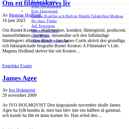
Om en filmmakares liv
Richard Swartz
John Swedenmark
Erik Tängerstad
Av
Magnus Hedlund
Cecilia Rodéhn och Hedvig Mårdh Tidskriften Medusa
16 juni 2023
Per Arne Tjäder
Jarl Torgerson
Om Buster Keaton – skådespelare, komiker, filmregissör, producent,
Mikael van Reis
manusförfattare, stuntman, stenansikte och den fullständige
Carl Wilén
främlingen i alla sina filmer – har James Curtis skrivit den grundliga
Margareta Zetterström
och faktaspäckade biografin Buster Keaton: A Filmmaker’s Life.
Magnus Hedlund skriver här om Keaton…
Engelska
Essäer
James Agee
Av
Ivo Holmqvist
29 november 2009
Av IVO HOLMQVIST Den tjugosjunde november skulle James
Agee ha fyllt hundra år, men han blev inte ens hälften så gammal,
och kunde ha fått ett ännu kortare liv. Han avled den…