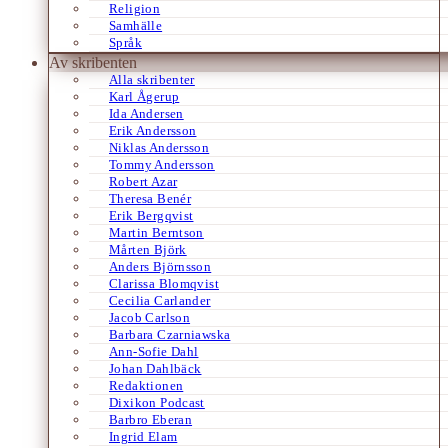
Religion
Samhälle
Språk
Av skribenten
Alla skribenter
Karl Ågerup
Ida Andersen
Erik Andersson
Niklas Andersson
Tommy Andersson
Robert Azar
Theresa Benér
Erik Bergqvist
Martin Berntson
Mårten Björk
Anders Björnsson
Clarissa Blomqvist
Cecilia Carlander
Jacob Carlson
Barbara Czarniawska
Ann-Sofie Dahl
Johan Dahlbäck
Redaktionen
Dixikon Podcast
Barbro Eberan
Ingrid Elam