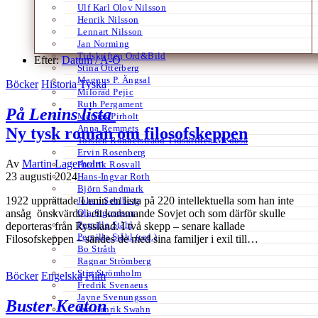
Ulf Karl Olov Nilsson
Henrik Nilsson
Lennart Nilsson
Jan Norming
Tidskriften Ord&Bild
Efter:
Datum /
A-Ö
Stina Otterberg
Magnus P. Ängsal
Böcker
Historia
Tyska
Milorad Pejic
Ruth Pergament
På Lenins lista
Mattias Pirholt
Anna Remmets
Ny tysk roman om filosofskeppen
Torsten Rönnerstrand Tidskriften Medusa
Ervin Rosenberg
Av
Martin Lagerholm
Fredrik Rosvall
23 augusti 2024
Hans-Ingvar Roth
Björn Sandmark
1922 upprättade Lenin en lista på 220 intellektuella som han inte
Johan Sehlberg
ansåg önskvärda i ett kommande Sovjet och som därför skulle
Ola Sigurdson
Pernilla Ståhl
deporteras från Ryssland. I två skepp – senare kallade
Pernilla Ståhl (red.)
Filosofskeppen – sändes de med sina familjer i exil till…
Bo Stråth
Ragnar Strömberg
Stig Strömholm
Böcker
Engelska
Film
Fredrik Svenaeus
Jayne Svenungsson
Buster Keaton
Jan Henrik Swahn