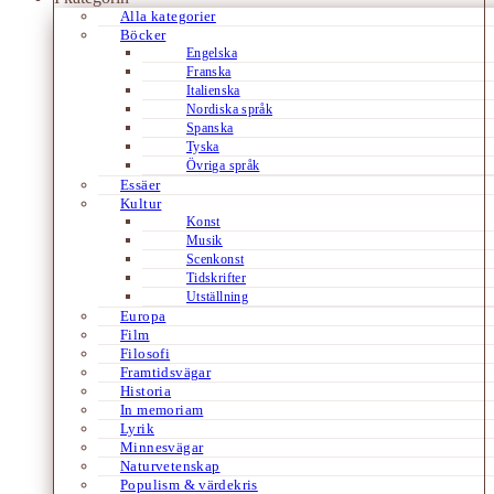
Alla kategorier
Böcker
Engelska
Franska
Italienska
Nordiska språk
Spanska
Tyska
Övriga språk
Essäer
Kultur
Konst
Musik
Scenkonst
Tidskrifter
Utställning
Europa
Film
Filosofi
Framtidsvägar
Historia
In memoriam
Lyrik
Minnesvägar
Naturvetenskap
Populism & värdekris