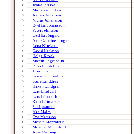
Jeana Jarlsbo
Marianne Jeffmar
Anders Johansson
Niclas Johansson
Evelina Johansson
Peter Johnsson
Cecilia Jöngard
Ann-Cathrine Jungar
Lena Kåreland
David Karlsson
Helga Krook
Martin Lagerholm
Peter Landelius
Tora Lane
Sven-Eric Liedman
Sture Lindgren
Håkan Lindgren
Lars Lindvall
Lars Lönnroth
Ruth Lötmarker
Per Lysander
Åke Malm
Eva Mattsson
Merete Mazzarella
Melanie Mederlind
Arne Melberg