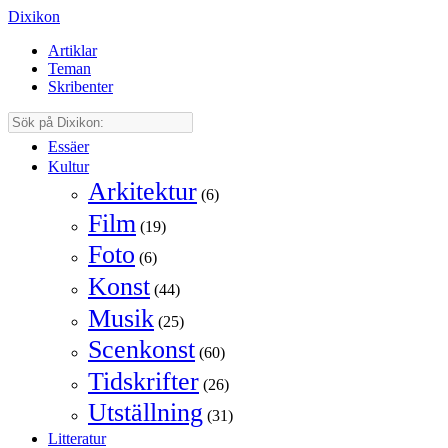
Dixikon
Artiklar
Teman
Skribenter
Essäer
Kultur
Arkitektur
(6)
Film
(19)
Foto
(6)
Konst
(44)
Musik
(25)
Scenkonst
(60)
Tidskrifter
(26)
Utställning
(31)
Litteratur