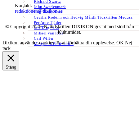
Richard Swartz
Kontakt:
John Swedenmark
redaktionen@dixikon.se
Erik Tängerstad
Cecilia Rodéhn och Hedvig Mårdh Tidskriften Medusa
Per Arne Tjäder
© Copyright 2026. Nättidskriften DIXIKON ges ut med stöd från
Jarl Torgerson
Kulturrådet.
Mikael van Reis
Carl Wilén
Dixikon använder cookies för att förbättra din upplevelse.
OK
Nej
Margareta Zetterström
tack
Stäng
Privacy Overview
This website uses cookies to improve your experience while you
navigate through the website. Out of these, the cookies that are
categorized as necessary are stored on your browser as they are
essential for the working of basic functionalities of the website. We
also use third-party cookies that help us analyze and understand how
you use this website. These cookies will be stored in your browser
only with your consent. You also have the option to opt-out of these
cookies. But opting out of some of these cookies may affect your
browsing experience.