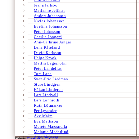
Jeana Jarlsbo
Marianne Jeffmar
Anders Johansson
Niclas Johansson
Evelina Johansson
Peter Johnsson
Cecilia Jöngard
Ann-Cathrine Jungar
Lena Kåreland
David Karlsson
Helga Krook
Martin Lagerholm
Peter Landelius
Tora Lane
Sven-Eric Liedman
Sture Lindgren
Håkan Lindgren
Lars Lindvall
Lars Lönnroth
Ruth Lötmarker
Per Lysander
Åke Malm
Eva Mattsson
Merete Mazzarella
Melanie Mederlind
Arne Melberg