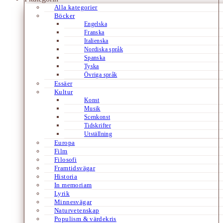
Alla kategorier
Böcker
Engelska
Franska
Italienska
Nordiska språk
Spanska
Tyska
Övriga språk
Essäer
Kultur
Konst
Musik
Scenkonst
Tidskrifter
Utställning
Europa
Film
Filosofi
Framtidsvägar
Historia
In memoriam
Lyrik
Minnesvägar
Naturvetenskap
Populism & värdekris