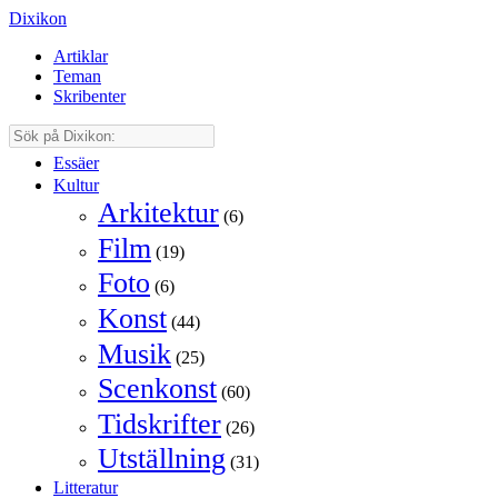
Dixikon
Artiklar
Teman
Skribenter
Essäer
Kultur
Arkitektur
(6)
Film
(19)
Foto
(6)
Konst
(44)
Musik
(25)
Scenkonst
(60)
Tidskrifter
(26)
Utställning
(31)
Litteratur