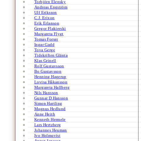
Torbjörn Elensky
Andreas Engström
Ulf Eriksson
C.J. Erixon
Erik Erlanson
Gregor Flakierski
Margareta Flygt
Tomas Forser
Ingar Gadd
Tova Gerge
Tidskriften Glänta
Klas Grinell
Rolf Gustavsson
Bo Gustavsson
Henning Hagerup
Lovisa Håkansson
Margareta Hallberg
Nils Hansson
Gunnar D Hansson
Simon Hartling
Magnus Hedlund
Anne Heith
Kenneth Hermele
Lars Hertzberg
Johannes Heuman
Ivo Holmqvist
Anton Jansson