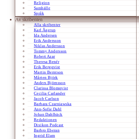
Religion
Samhälle
Språk
Av skribenten
Alla skribenter
Karl Ågerup
Ida Andersen
Erik Andersson
Niklas Andersson
Tommy Andersson
Robert Azar
Theresa Benér
Erik Bergqvist
Martin Berntson
Mårten Björk
Anders Björnsson
Clarissa Blomqvist
Cecilia Carlander
Jacob Carlson
Barbara Czarniawska
Ann-Sofie Dahl
Johan Dahlbäck
Redaktionen
Dixikon Podcast
Barbro Eberan
Ingrid Elam