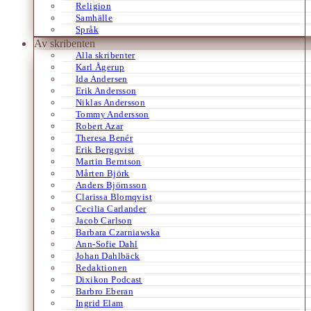
Religion
Samhälle
Språk
Av skribenten
Alla skribenter
Karl Ågerup
Ida Andersen
Erik Andersson
Niklas Andersson
Tommy Andersson
Robert Azar
Theresa Benér
Erik Bergqvist
Martin Berntson
Mårten Björk
Anders Björnsson
Clarissa Blomqvist
Cecilia Carlander
Jacob Carlson
Barbara Czarniawska
Ann-Sofie Dahl
Johan Dahlbäck
Redaktionen
Dixikon Podcast
Barbro Eberan
Ingrid Elam