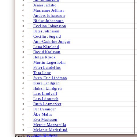
Jeana Jarlsbo
Marianne Jeffmar
Anders Johansson
Niclas Johansson
Evelina Johansson
Peter Johnsson
Cecilia Jöngard
Ann-Cathrine Jungar
Lena Kåreland
David Karlsson
Helga Krook
Martin Lagerholm
Peter Landelius
Tora Lane
Sven-Eric Liedman
Sture Lindgren
Håkan Lindgren
Lars Lindvall
Lars Lönnroth
Ruth Lötmarker
Per Lysander
Åke Malm
Eva Mattsson
Merete Mazzarella
Melanie Mederlind
Arne Melberg