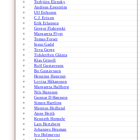
Torbjörn Elensky
Andreas Engström
Ulf Eriksson
C.J. Erixon
Erik Erlanson
Gregor Flakierski
Margareta Flygt
Tomas Forser
Ingar Gadd
Tova Gerge
Tidskriften Glänta
Klas Grinell
Rolf Gustavsson
Bo Gustavsson
Henning Hagerup
Lovisa Håkansson
Margareta Hallberg
Nils Hansson
Gunnar D Hansson
Simon Hartling
Magnus Hedlund
Anne Heith
Kenneth Hermele
Lars Hertzberg
Johannes Heuman
Ivo Holmqvist
Anton Jansson