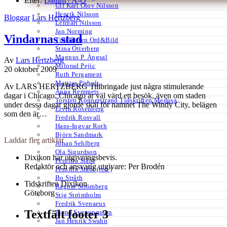
Efter:
Datum /
A-Ö
Ulf Karl Olov Nilsson
Henrik Nilsson
Bloggar
Lars Hertzberg
Lennart Nilsson
Jan Norming
Vindarnas stad
Tidskriften Ord&Bild
Stina Otterberg
Magnus P. Ängsal
Av
Lars Hertzberg
Milorad Pejic
20 oktober 2009
Ruth Pergament
Mattias Pirholt
Av LARS HERTZBERG Tillbringade just några stimulerande
Anna Remmets
dagar i Chicago. Chicago är väl värd ett besök, även om staden
Torsten Rönnerstrand Tidskriften Medusa
under dessa dagar gjorde skäl för namnet The Windy City, belägen
Ervin Rosenberg
som den är…
Fredrik Rosvall
Hans-Ingvar Roth
Björn Sandmark
Laddar fler artiklar
Johan Sehlberg
Ola Sigurdson
Dixikon har utgivningsbevis.
Pernilla Ståhl
Redaktör och ansvarig utgivare: Per Brodén
Pernilla Ståhl (red.)
Bo Stråth
Tidskriften Dixikon
Ragnar Strömberg
Göteborg
Stig Strömholm
Fredrik Svenaeus
Textfält footer 3
Jayne Svenungsson
Jan Henrik Swahn