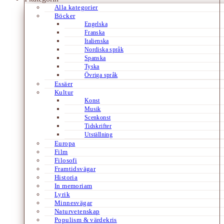
Alla kategorier
Böcker
Engelska
Franska
Italienska
Nordiska språk
Spanska
Tyska
Övriga språk
Essäer
Kultur
Konst
Musik
Scenkonst
Tidskrifter
Utställning
Europa
Film
Filosofi
Framtidsvägar
Historia
In memoriam
Lyrik
Minnesvägar
Naturvetenskap
Populism & värdekris