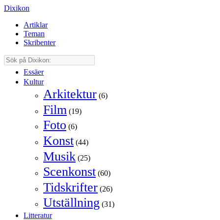
Dixikon
Artiklar
Teman
Skribenter
Essäer
Kultur
Arkitektur
(6)
Film
(19)
Foto
(6)
Konst
(44)
Musik
(25)
Scenkonst
(60)
Tidskrifter
(26)
Utställning
(31)
Litteratur