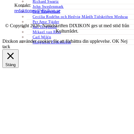
Richard Swartz
Kontakt:
John Swedenmark
redaktionen@dixikon.se
Erik Tängerstad
Cecilia Rodéhn och Hedvig Mårdh Tidskriften Medusa
Per Arne Tjäder
© Copyright 2026. Nättidskriften DIXIKON ges ut med stöd från
Jarl Torgerson
Kulturrådet.
Mikael van Reis
Carl Wilén
Dixikon använder cookies för att förbättra din upplevelse.
OK
Nej
Margareta Zetterström
tack
Stäng
Privacy Overview
This website uses cookies to improve your experience while you
navigate through the website. Out of these, the cookies that are
categorized as necessary are stored on your browser as they are
essential for the working of basic functionalities of the website. We
also use third-party cookies that help us analyze and understand how
you use this website. These cookies will be stored in your browser
only with your consent. You also have the option to opt-out of these
cookies. But opting out of some of these cookies may affect your
browsing experience.