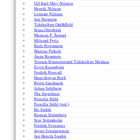
Ulf Karl Olov Nilsson
Henrik Nilsson
Lennart Nilsson
Jan Norming
Tidskriften Ord&Bild
Stina Otterberg
Magnus P. Ängsal
Milorad Pejic
Ruth Pergament
Mattias Pirholt
Anna Remmets
Torsten Rönnerstrand Tidskriften Medusa
Ervin Rosenberg
Fredrik Rosvall
Hans-Ingvar Roth
Björn Sandmark
Johan Sehlberg
Ola Sigurdson
Pernilla Ståhl
Pernilla Ståhl (red.)
Bo Stråth
Ragnar Strömberg
Stig Strömholm
Fredrik Svenaeus
Jayne Svenungsson
Jan Henrik Swahn