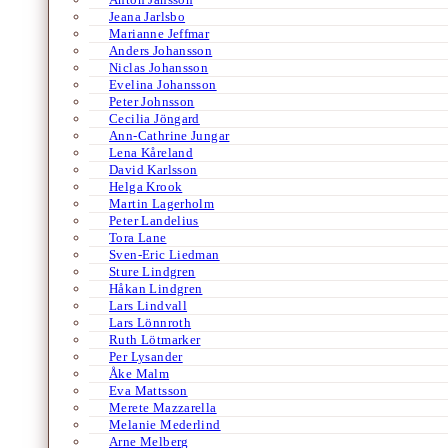
Jeana Jarlsbo
Marianne Jeffmar
Anders Johansson
Niclas Johansson
Evelina Johansson
Peter Johnsson
Cecilia Jöngard
Ann-Cathrine Jungar
Lena Kåreland
David Karlsson
Helga Krook
Martin Lagerholm
Peter Landelius
Tora Lane
Sven-Eric Liedman
Sture Lindgren
Håkan Lindgren
Lars Lindvall
Lars Lönnroth
Ruth Lötmarker
Per Lysander
Åke Malm
Eva Mattsson
Merete Mazzarella
Melanie Mederlind
Arne Melberg