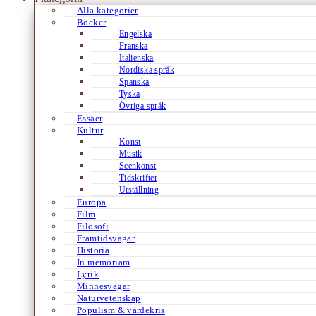
Alla kategorier
Böcker
Engelska
Franska
Italienska
Nordiska språk
Spanska
Tyska
Övriga språk
Essäer
Kultur
Konst
Musik
Scenkonst
Tidskrifter
Utställning
Europa
Film
Filosofi
Framtidsvägar
Historia
In memoriam
Lyrik
Minnesvägar
Naturvetenskap
Populism & värdekris