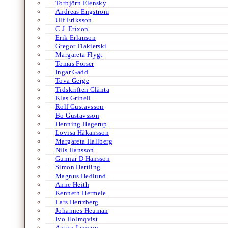
Torbjörn Elensky
Andreas Engström
Ulf Eriksson
C.J. Erixon
Erik Erlanson
Gregor Flakierski
Margareta Flygt
Tomas Forser
Ingar Gadd
Tova Gerge
Tidskriften Glänta
Klas Grinell
Rolf Gustavsson
Bo Gustavsson
Henning Hagerup
Lovisa Håkansson
Margareta Hallberg
Nils Hansson
Gunnar D Hansson
Simon Hartling
Magnus Hedlund
Anne Heith
Kenneth Hermele
Lars Hertzberg
Johannes Heuman
Ivo Holmqvist
Anton Jansson