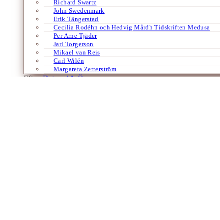
Richard Swartz
John Swedenmark
Erik Tängerstad
Cecilia Rodéhn och Hedvig Mårdh Tidskriften Medusa
Per Arne Tjäder
Jarl Torgerson
Mikael van Reis
Carl Wilén
Margareta Zetterström
Efter:
Datum /
A-Ö
Franska
Luc Ferry/Lucien Jerphagnon – La tentati
Av
Ruth Lötmarker
21 december 2009
Av RUTH LÖTMARKER En nyligen utkommen bok på nätta 127 sidor bär 
skrift är ett föredrag…
Laddar fler artiklar
Dixikon har utgivningsbevis.