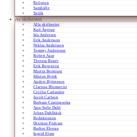
Religion
Samhälle
Språk
Av skribenten
Alla skribenter
Karl Ågerup
Ida Andersen
Erik Andersson
Niklas Andersson
Tommy Andersson
Robert Azar
Theresa Benér
Erik Bergqvist
Martin Berntson
Mårten Björk
Anders Björnsson
Clarissa Blomqvist
Cecilia Carlander
Jacob Carlson
Barbara Czarniawska
Ann-Sofie Dahl
Johan Dahlbäck
Redaktionen
Dixikon Podcast
Barbro Eberan
Ingrid Elam