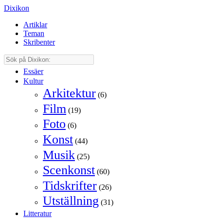
Dixikon
Artiklar
Teman
Skribenter
Essäer
Kultur
Arkitektur
(6)
Film
(19)
Foto
(6)
Konst
(44)
Musik
(25)
Scenkonst
(60)
Tidskrifter
(26)
Utställning
(31)
Litteratur