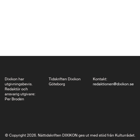
nu hotade Odessa
med dess klassiska
caféer som Fanconi,
Libman och Robina,
där också författare
som Sholem
Aleichem, Nachman
Bialik och…
Dixikon har
Tidskriften Dixikon
Kontakt:
utgivningsbevis.
Göteborg
redaktionen@dixikon.se
Redaktör och
ansvarig utgivare:
Per Brodén
© Copyright 2026. Nättidskriften DIXIKON ges ut med stöd från Kulturrådet.