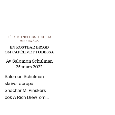
BÖCKER
ENGELSKA
HISTORIA
MINNESVÄGAR
EN KOSTBAR BRYGD
OM CAFÉLIVET I ODESSA
Av
Salomon Schulman
25 mars 2022
Salomon Schulman
skriver apropå
Shachar M. Pinskers
bok A Rich Brew om
kaffekulturen i utvalda
storstäder, inte minst i