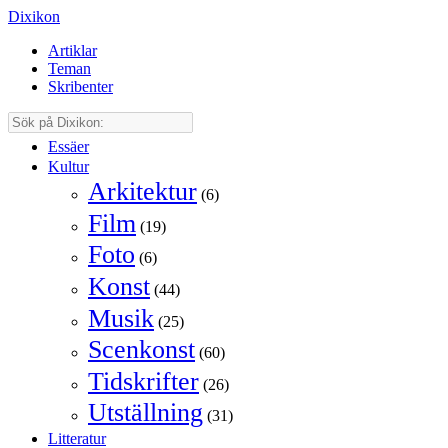
Dixikon
Artiklar
Teman
Skribenter
Essäer
Kultur
Arkitektur
(6)
Film
(19)
Foto
(6)
Konst
(44)
Musik
(25)
Scenkonst
(60)
Tidskrifter
(26)
Utställning
(31)
Litteratur