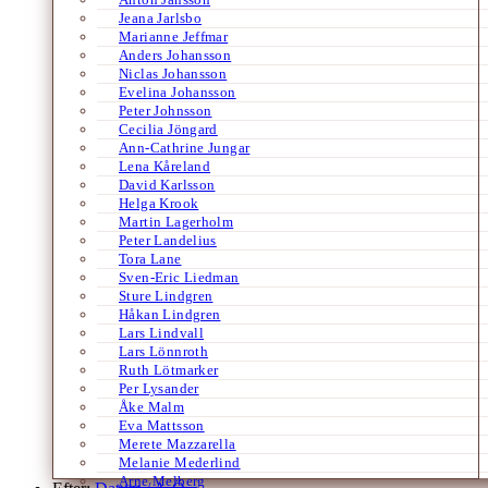
Jeana Jarlsbo
Marianne Jeffmar
Anders Johansson
Niclas Johansson
Evelina Johansson
Peter Johnsson
Cecilia Jöngard
Ann-Cathrine Jungar
Lena Kåreland
David Karlsson
Helga Krook
Martin Lagerholm
Peter Landelius
Tora Lane
Sven-Eric Liedman
Sture Lindgren
Håkan Lindgren
Lars Lindvall
Lars Lönnroth
Ruth Lötmarker
Per Lysander
Åke Malm
Eva Mattsson
Merete Mazzarella
Melanie Mederlind
Arne Melberg