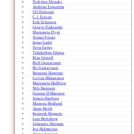
Torbjörn Elensky
Andreas Engström
Ulf Eriksson
C.J. Erixon
Erik Erlanson
Gregor Flakierski
Margareta Flygt
Tomas Forser
Ingar Gadd
Tova Gerge
Tidskriften Glänta
Klas Grinell
Rolf Gustavsson
Bo Gustavsson
Henning Hagerup
Lovisa Håkansson
Margareta Hallberg
Nils Hansson
Gunnar D Hansson
Simon Hartling
Magnus Hedlund
Anne Heith
Kenneth Hermele
Lars Hertzberg
Johannes Heuman
Ivo Holmqvist
Anton Jansson