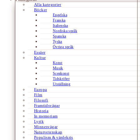
Alla kategorier
Böcker
Engelska
Franska
Italienska
Nordiska språk
Spanska
Tyska
Övriga språk
Essäer
Kultur
Konst
Musik
Scenkonst
Tidskrifter
Utställning
Europa
Film
Filosofi
Framtidsvägar
Historia
In memoriam
Lyrik
Minnesvägar
Naturvetenskap
Populism & värdekris