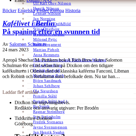
Efter:
Datum /
A-Ö
Ulf Karl Olov Nilsson
Henrik Nilsson
Böcker
Engelska
Essäer
Europa
Historia
Lennart Nilsson
Jan Norming
Kafélivet i Berlin
Tidskriften Ord&Bild
Stina Otterberg
På spaning efter en svunnen tid
Magnus P. Ängsal
Milorad Pejic
Av
Salomon Schulman
Ruth Pergament
24 mars 2023
Mattias Pirholt
Anna Remmets
Apropå Shachar M. Pinskers bok A Rich Brew skrev Salomon
Torsten Rönnerstrand Tidskriften Medusa
Ervin Rosenberg
Schulman för en tid sedan här på Dixikon om den tidigare
Fredrik Rosvall
kafékulturen i Odessa med de klassiska kaféerna Fanconi, Libman
Hans-Ingvar Roth
och Robina och författarna som befolkade dem. Nu tar han…
Björn Sandmark
Johan Sehlberg
Ola Sigurdson
Laddar fler artiklar
Pernilla Ståhl
Pernilla Ståhl (red.)
Dixikon har utgivningsbevis.
Bo Stråth
Redaktör och ansvarig utgivare: Per Brodén
Ragnar Strömberg
Stig Strömholm
Tidskriften Dixikon
Fredrik Svenaeus
Göteborg
Jayne Svenungsson
Jan Henrik Swahn