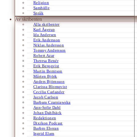
Religion
Samhälle
Språk
Av skribenten
Alla skribenter
Karl Ågerup
Ida Andersen
Erik Andersson
Niklas Andersson
Tommy Andersson
Robert Azar
Theresa Benér
Erik Bergqvist
Martin Berntson
Mårten Björk
Anders Björnsson
Clarissa Blomqvist
Cecilia Carlander
Jacob Carlson
Barbara Czarniawska
Ann-Sofie Dahl
Johan Dahlbäck
Redaktionen
Dixikon Podcast
Barbro Eberan
Ingrid Elam