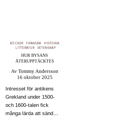
BÖCKER
FRANSKA
HISTORIA
LITTERATUR
VETENSKAP
HUR BYSANS
ÅTERUPPTÄCKTES
Av
Tommy Andersson
16 oktober 2025
Intresset för antikens
Grekland under 1500-
och 1600-talen fick
många lärda att sända
handelsresande och
andra bulvaner att söka