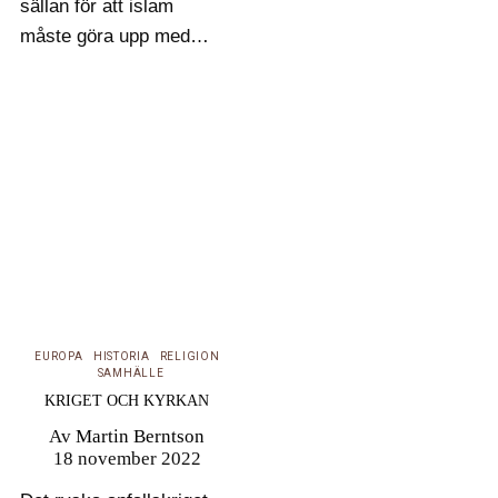
sällan för att islam
måste göra upp med
det man anser är
föråldrade, medeltida
föreställningar. Men var
islam under det vi
kallar den mörka
medeltiden istället en
ovanligt upplyst och
frisinnad religion,
påverkad mer av…
EUROPA
HISTORIA
RELIGION
SAMHÄLLE
KRIGET OCH KYRKAN
Av
Martin Berntson
18 november 2022