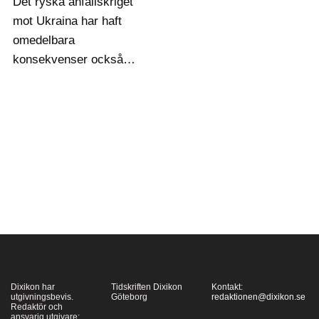
Det ryska anfallskriget
mot Ukraina har haft
omedelbara
konsekvenser också
för de båda tidigare
ortodoxa kyrkorna i
Ukraina och för deras
relation till den rysk-
ortodoxa kyrkan och
dess överhuvud Kirill.
Kriget ser ut att göra
splittringen mellan
kyrkorna definitiv.
Martin…
Dixikon har
Tidskriften Dixikon
Kontakt:
utgivningsbevis.
Göteborg
redaktionen@dixikon.se
Redaktör och
ansvarig utgivare: