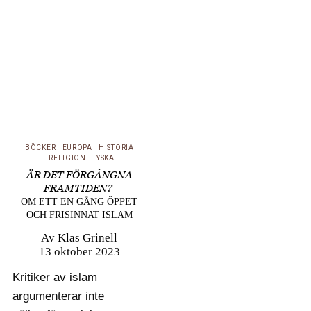
efter antika grekiska
manuskript i det då
osmanska riket. Om
hur deras bristfälliga
språkkunskaper gjorde
att de kom tillbaka
också med…
BÖCKER
EUROPA
HISTORIA
RELIGION
TYSKA
ÄR DET FÖRGÅNGNA
FRAMTIDEN?
OM ETT EN GÅNG ÖPPET
OCH FRISINNAT ISLAM
Av
Klas Grinell
13 oktober 2023
Kritiker av islam
argumenterar inte