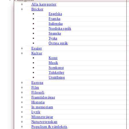
Alla kategorier
Böcker
Engelska
Franska
Italienska
Nordiska språk
Spanska
Tyska
Övriga språk
Essäer
Kultur
Konst
Musik
Scenkonst
Tidskrifter
Utställning
Europa
Film
Filosofi
Framtidsvägar
Historia
In memoriam
Lyrik
Minnesvägar
Naturvetenskap
Populism & värdekris