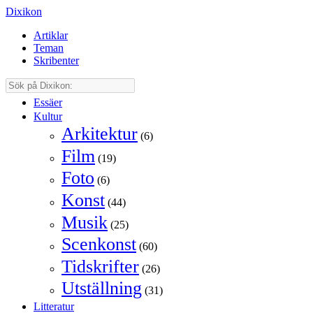
Dixikon
Artiklar
Teman
Skribenter
Essäer
Kultur
Arkitektur
(6)
Film
(19)
Foto
(6)
Konst
(44)
Musik
(25)
Scenkonst
(60)
Tidskrifter
(26)
Utställning
(31)
Litteratur