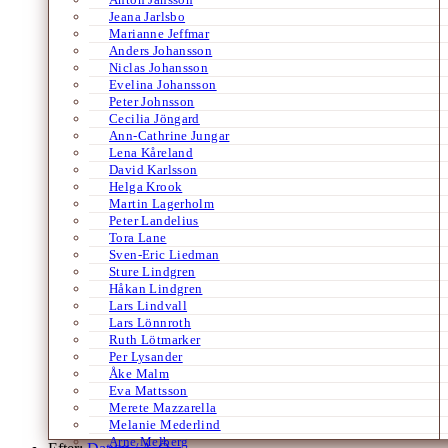
Jeana Jarlsbo
Marianne Jeffmar
Anders Johansson
Niclas Johansson
Evelina Johansson
Peter Johnsson
Cecilia Jöngard
Ann-Cathrine Jungar
Lena Kåreland
David Karlsson
Helga Krook
Martin Lagerholm
Peter Landelius
Tora Lane
Sven-Eric Liedman
Sture Lindgren
Håkan Lindgren
Lars Lindvall
Lars Lönnroth
Ruth Lötmarker
Per Lysander
Åke Malm
Eva Mattsson
Merete Mazzarella
Melanie Mederlind
Arne Melberg