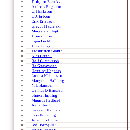
Torbjörn Elensky
Andreas Engström
Ulf Eriksson
C.J. Erixon
Erik Erlanson
Gregor Flakierski
Margareta Flygt
Tomas Forser
Ingar Gadd
Tova Gerge
Tidskriften Glänta
Klas Grinell
Rolf Gustavsson
Bo Gustavsson
Henning Hagerup
Lovisa Håkansson
Margareta Hallberg
Nils Hansson
Gunnar D Hansson
Simon Hartling
Magnus Hedlund
Anne Heith
Kenneth Hermele
Lars Hertzberg
Johannes Heuman
Ivo Holmqvist
Anton Jansson