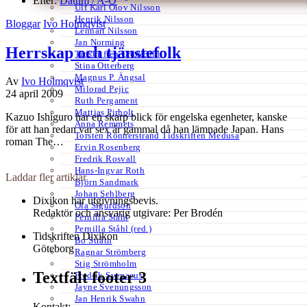
Efter:
Datum /
A-Ö
Ulf Karl Olov Nilsson
Henrik Nilsson
Bloggar
Ivo Holmqvist
Lennart Nilsson
Jan Norming
Herrskap och tjänstefolk
Tidskriften Ord&Bild
Stina Otterberg
Magnus P. Ängsal
Av
Ivo Holmqvist
Milorad Pejic
24 april 2009
Ruth Pergament
Mattias Pirholt
Kazuo Ishiguro har en skarp blick för engelska egenheter, kanske
Anna Remmets
för att han redan var sex år gammal då han lämnade Japan. Hans
Torsten Rönnerstrand Tidskriften Medusa
roman The…
Ervin Rosenberg
Fredrik Rosvall
Hans-Ingvar Roth
Laddar fler artiklar
Björn Sandmark
Johan Sehlberg
Dixikon har utgivningsbevis.
Ola Sigurdson
Redaktör och ansvarig utgivare: Per Brodén
Pernilla Ståhl
Pernilla Ståhl (red.)
Tidskriften Dixikon
Bo Stråth
Göteborg
Ragnar Strömberg
Stig Strömholm
Textfält footer 3
Fredrik Svenaeus
Jayne Svenungsson
Jan Henrik Swahn
Kontakt: