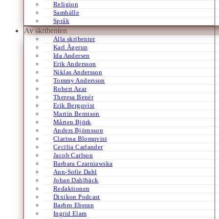
Religion
Samhälle
Språk
Av skribenten
Alla skribenter
Karl Ågerup
Ida Andersen
Erik Andersson
Niklas Andersson
Tommy Andersson
Robert Azar
Theresa Benér
Erik Bergqvist
Martin Berntson
Mårten Björk
Anders Björnsson
Clarissa Blomqvist
Cecilia Carlander
Jacob Carlson
Barbara Czarniawska
Ann-Sofie Dahl
Johan Dahlbäck
Redaktionen
Dixikon Podcast
Barbro Eberan
Ingrid Elam