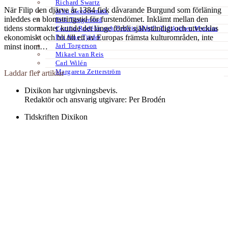
Richard Swartz
När Filip den djärve år 1384 fick dåvarande Burgund som förläning
John Swedenmark
inleddes en blomstringstid för furstendömet. Inklämt mellan den
Erik Tängerstad
tidens stormakter kunde det länge förbli självständigt och utvecklas
Cecilia Rodéhn och Hedvig Mårdh Tidskriften Medusa
Per Arne Tjäder
ekonomiskt och bli till ett av Europas främsta kulturområden, inte
Jarl Torgerson
minst inom…
Mikael van Reis
Carl Wilén
Margareta Zetterström
Laddar fler artiklar
Dixikon har utgivningsbevis.
Redaktör och ansvarig utgivare: Per Brodén
Tidskriften Dixikon
Göteborg
Textfält footer 3
Kontakt:
redaktionen@dixikon.se
© Copyright 2026. Nättidskriften DIXIKON ges ut med stöd från
Kulturrådet.