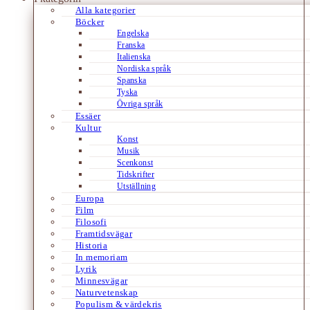
Alla kategorier
Böcker
Engelska
Franska
Italienska
Nordiska språk
Spanska
Tyska
Övriga språk
Essäer
Kultur
Konst
Musik
Scenkonst
Tidskrifter
Utställning
Europa
Film
Filosofi
Framtidsvägar
Historia
In memoriam
Lyrik
Minnesvägar
Naturvetenskap
Populism & värdekris