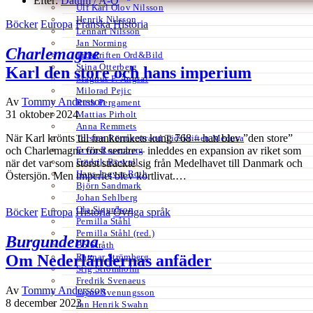
Efter:
Datum /
A-Ö
Ulf Karl Olov Nilsson
Henrik Nilsson
Böcker
Europa
Franska
Historia
Lennart Nilsson
Jan Norming
Charlemagne
Tidskriften Ord&Bild
Stina Otterberg
Karl den store och hans imperium
Magnus P. Ängsal
Milorad Pejic
Av
Tommy Andersson
Ruth Pergament
31 oktober 2024
Mattias Pirholt
Anna Remmets
När Karl krönts till frankerrikets kung 768 – han blev ”den store”
Torsten Rönnerstrand Tidskriften Medusa
Ervin Rosenberg
och Charlemagne först senare – inleddes en expansion av riket som
Fredrik Rosvall
när det var som störst sträckte sig från Medelhavet till Danmark och
Hans-Ingvar Roth
Östersjön. Men imperiet blev kortlivat.…
Björn Sandmark
Johan Sehlberg
Ola Sigurdson
Böcker
Europa
Historia
Övriga språk
Pernilla Ståhl
Pernilla Ståhl (red.)
Burgunderna
Bo Stråth
Ragnar Strömberg
Om Nederländernas anfäder
Stig Strömholm
Fredrik Svenaeus
Av
Tommy Andersson
Jayne Svenungsson
8 december 2023
Jan Henrik Swahn