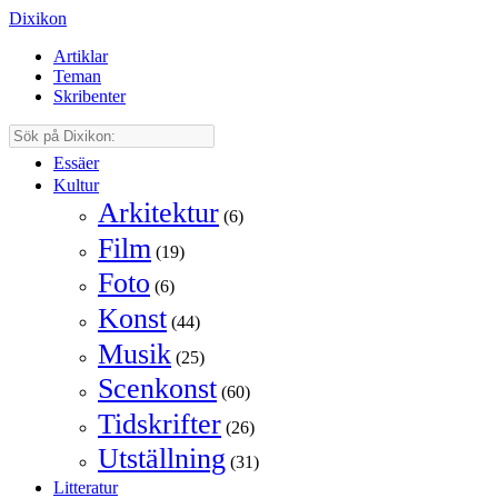
Dixikon
Artiklar
Teman
Skribenter
Essäer
Kultur
Arkitektur
(6)
Film
(19)
Foto
(6)
Konst
(44)
Musik
(25)
Scenkonst
(60)
Tidskrifter
(26)
Utställning
(31)
Litteratur