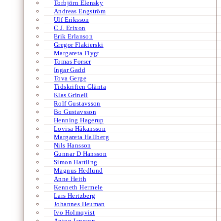
Torbjörn Elensky
Andreas Engström
Ulf Eriksson
C.J. Erixon
Erik Erlanson
Gregor Flakierski
Margareta Flygt
Tomas Forser
Ingar Gadd
Tova Gerge
Tidskriften Glänta
Klas Grinell
Rolf Gustavsson
Bo Gustavsson
Henning Hagerup
Lovisa Håkansson
Margareta Hallberg
Nils Hansson
Gunnar D Hansson
Simon Hartling
Magnus Hedlund
Anne Heith
Kenneth Hermele
Lars Hertzberg
Johannes Heuman
Ivo Holmqvist
Anton Jansson