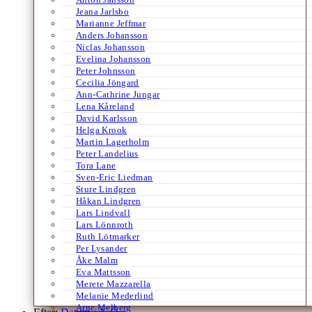
Jeana Jarlsbo
Marianne Jeffmar
Anders Johansson
Niclas Johansson
Evelina Johansson
Peter Johnsson
Cecilia Jöngard
Ann-Cathrine Jungar
Lena Kåreland
David Karlsson
Helga Krook
Martin Lagerholm
Peter Landelius
Tora Lane
Sven-Eric Liedman
Sture Lindgren
Håkan Lindgren
Lars Lindvall
Lars Lönnroth
Ruth Lötmarker
Per Lysander
Åke Malm
Eva Mattsson
Merete Mazzarella
Melanie Mederlind
Arne Melberg