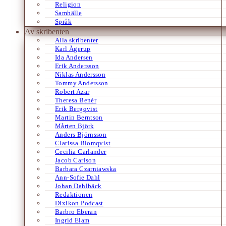
Religion
Samhälle
Språk
Av skribenten
Alla skribenter
Karl Ågerup
Ida Andersen
Erik Andersson
Niklas Andersson
Tommy Andersson
Robert Azar
Theresa Benér
Erik Bergqvist
Martin Berntson
Mårten Björk
Anders Björnsson
Clarissa Blomqvist
Cecilia Carlander
Jacob Carlson
Barbara Czarniawska
Ann-Sofie Dahl
Johan Dahlbäck
Redaktionen
Dixikon Podcast
Barbro Eberan
Ingrid Elam