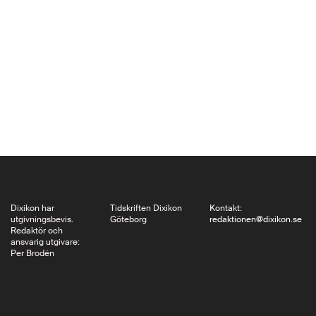
Bedeutung och 95-
årige Martin Walsers
drömbok,Traumbuch.
Båda har, i likhet med
flera tyska prosaister
under senare år,
denna gång givit ut
korta böcker med
korta texter. …
Dixikon har
Tidskriften Dixikon
Kontakt:
utgivningsbevis.
Göteborg
redaktionen@dixikon.se
Redaktör och
ansvarig utgivare:
Per Brodén