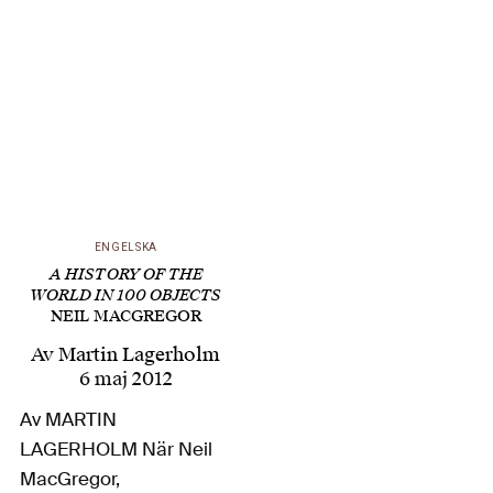
Doggerland, ett
tusenårigt landskap,
med flora, fauna och
mänsklig befolkning
som en gång för länge
sedan förenade
England…
ENGELSKA
A HISTORY OF THE
WORLD IN 100 OBJECTS
NEIL MACGREGOR
Av
Martin Lagerholm
6 maj 2012
Av MARTIN
LAGERHOLM När Neil
MacGregor,