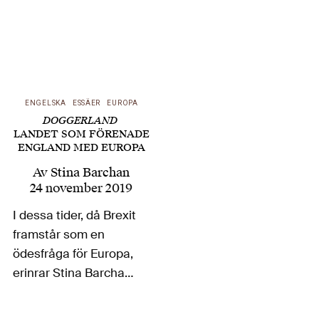
ENGELSKA
ESSÄER
EUROPA
DOGGERLAND
LANDET SOM FÖRENADE
ENGLAND MED EUROPA
Av
Stina Barchan
24 november 2019
I dessa tider, då Brexit
framstår som en
ödesfråga för Europa,
erinrar Stina Barchan i
en längre essä om det
numera försvunna