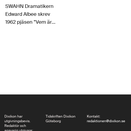
SWAHN Dramatikern
Edward Albee skrev
1962 pjäsen ”Vem är
rädd för Virginia
Woolf?”, sedermera i
oförglömlig filmversion
med Richard Burton
och Elisabeth Taylor i
huvudrollerna. Men
varför heter pjäsen
just så?…
Dixikon har
Tidskriften Dixikon
Kontakt:
utgivningsbevis.
Göteborg
redaktionen@dixikon.se
Redaktör och
ansvarig utgivare: