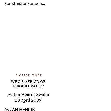
konsthistoriker och
chef på anrika British
Museum, i skrivande
stund skördar
frukterna av sin
internationellt redan
omskrivna A History of
the…
BLOGGAR
ESSÄER
WHO’S AFRAID OF
VIRGINIA WOLF?
Av
Jan Henrik Swahn
28 april 2009
Av JAN HENRIK