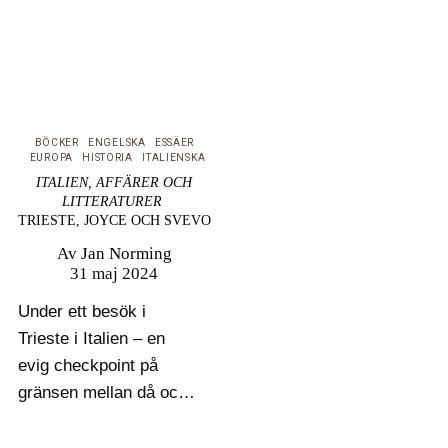
BÖCKER
ENGELSKA
ESSÄER
EUROPA
HISTORIA
ITALIENSKA
ITALIEN, AFFÄRER OCH
LITTERATURER
TRIESTE, JOYCE OCH SVEVO
Av
Jan Norming
31 maj 2024
Under ett besök i
Trieste i Italien – en
evig checkpoint på
gränsen mellan då och
nu – går Jan Norming i
de båda författarna och