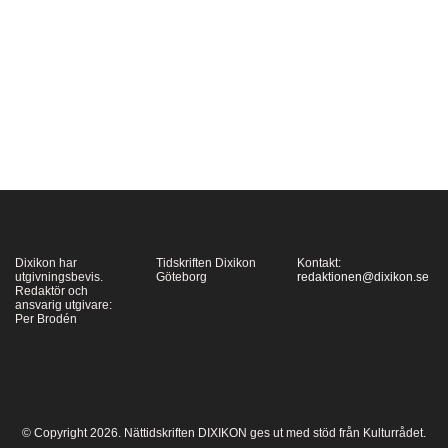
vännerna James Joyce
och Italo Svevos
fotspår, och finner
såväl en tweedhandlare
och biografägare…
Dixikon har
Tidskriften Dixikon
Kontakt:
utgivningsbevis.
Göteborg
redaktionen@dixikon.se
Redaktör och
ansvarig utgivare:
Per Brodén
© Copyright 2026. Nättidskriften DIXIKON ges ut med stöd från Kulturrådet.