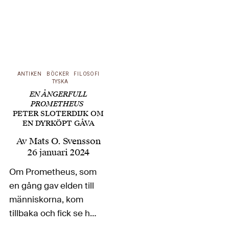
ANTIKEN
BÖCKER
FILOSOFI
TYSKA
EN ÅNGERFULL
PROMETHEUS
PETER SLOTERDIJK OM
EN DYRKÖPT GÅVA
Av
Mats O. Svensson
26 januari 2024
Om Prometheus, som
en gång gav elden till
människorna, kom
tillbaka och fick se hur
människorna förvaltat