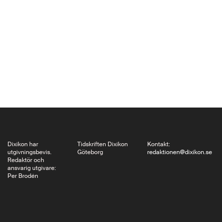
hans gåva – hur de
först gjort sig till herrar
över planeten och till
sist fastnat i
fossilbränslets
förbannelse – skulle
han då…
Dixikon har
Tidskriften Dixikon
Kontakt:
utgivningsbevis.
Göteborg
redaktionen@dixikon.se
Redaktör och
ansvarig utgivare:
Per Brodén