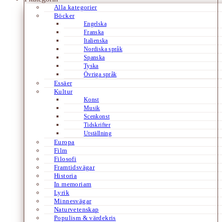
Alla kategorier
Böcker
Engelska
Franska
Italienska
Nordiska språk
Spanska
Tyska
Övriga språk
Essäer
Kultur
Konst
Musik
Scenkonst
Tidskrifter
Utställning
Europa
Film
Filosofi
Framtidsvägar
Historia
In memoriam
Lyrik
Minnesvägar
Naturvetenskap
Populism & värdekris