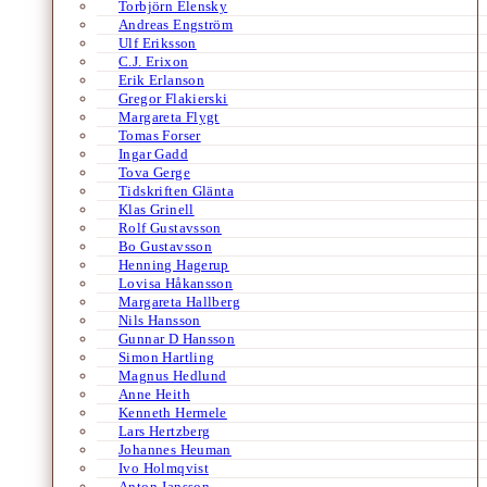
Torbjörn Elensky
Andreas Engström
Ulf Eriksson
C.J. Erixon
Erik Erlanson
Gregor Flakierski
Margareta Flygt
Tomas Forser
Ingar Gadd
Tova Gerge
Tidskriften Glänta
Klas Grinell
Rolf Gustavsson
Bo Gustavsson
Henning Hagerup
Lovisa Håkansson
Margareta Hallberg
Nils Hansson
Gunnar D Hansson
Simon Hartling
Magnus Hedlund
Anne Heith
Kenneth Hermele
Lars Hertzberg
Johannes Heuman
Ivo Holmqvist
Anton Jansson