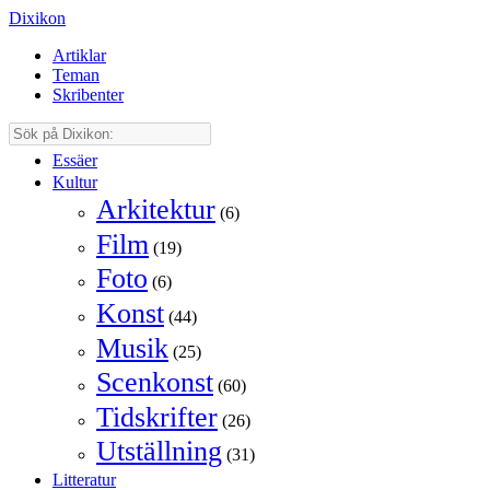
Dixikon
Artiklar
Teman
Skribenter
Essäer
Kultur
Arkitektur
(6)
Film
(19)
Foto
(6)
Konst
(44)
Musik
(25)
Scenkonst
(60)
Tidskrifter
(26)
Utställning
(31)
Litteratur