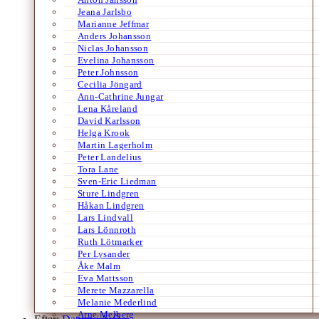
Jeana Jarlsbo
Marianne Jeffmar
Anders Johansson
Niclas Johansson
Evelina Johansson
Peter Johnsson
Cecilia Jöngard
Ann-Cathrine Jungar
Lena Kåreland
David Karlsson
Helga Krook
Martin Lagerholm
Peter Landelius
Tora Lane
Sven-Eric Liedman
Sture Lindgren
Håkan Lindgren
Lars Lindvall
Lars Lönnroth
Ruth Lötmarker
Per Lysander
Åke Malm
Eva Mattsson
Merete Mazzarella
Melanie Mederlind
Arne Melberg