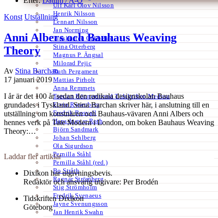
Efter:
Datum /
A-Ö
Ulf Karl Olov Nilsson
Henrik Nilsson
Konst
Utställning
Lennart Nilsson
Jan Norming
Anni Albers och Bauhaus Weaving
Tidskriften Ord&Bild
Stina Otterberg
Theory
Magnus P. Ängsal
Milorad Pejic
Av
Stina Barchan
Ruth Pergament
17 januari 2019
Mattias Pirholt
Anna Remmets
I år är det 100 år sedan den radikala designskolan Bauhaus
Torsten Rönnerstrand Tidskriften Medusa
Ervin Rosenberg
grundades i Tyskland. Stina Barchan skriver här, i anslutning till en
Fredrik Rosvall
utställning om konstnären och Bauhaus-vävaren Anni Albers och
Hans-Ingvar Roth
hennes verk på Tate Modern i London, om boken Bauhaus Weaving
Björn Sandmark
Theory:…
Johan Sehlberg
Ola Sigurdson
Pernilla Ståhl
Laddar fler artiklar
Pernilla Ståhl (red.)
Bo Stråth
Dixikon har utgivningsbevis.
Ragnar Strömberg
Redaktör och ansvarig utgivare: Per Brodén
Stig Strömholm
Fredrik Svenaeus
Tidskriften Dixikon
Jayne Svenungsson
Göteborg
Jan Henrik Swahn