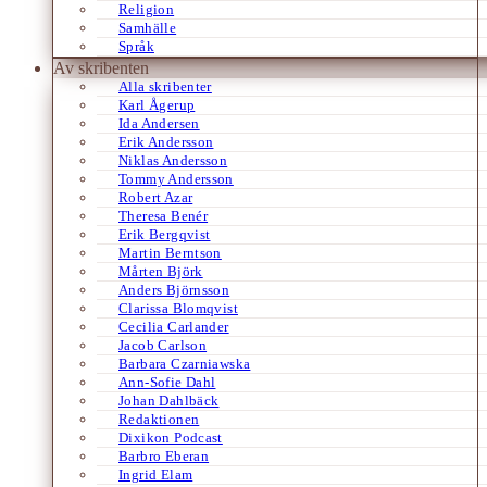
Religion
Samhälle
Språk
Av skribenten
Alla skribenter
Karl Ågerup
Ida Andersen
Erik Andersson
Niklas Andersson
Tommy Andersson
Robert Azar
Theresa Benér
Erik Bergqvist
Martin Berntson
Mårten Björk
Anders Björnsson
Clarissa Blomqvist
Cecilia Carlander
Jacob Carlson
Barbara Czarniawska
Ann-Sofie Dahl
Johan Dahlbäck
Redaktionen
Dixikon Podcast
Barbro Eberan
Ingrid Elam