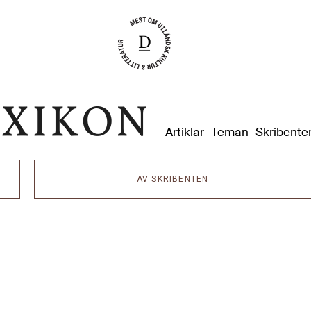
Dixikon
Artiklar
Teman
Skribente
AV SKRIBENTEN