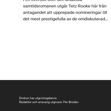
samtidsromanen utgår Tetz Rooke här från
antagandet att upprepade nomineringar till
det mest prestigefulla av de omdiskuterade
arabiska bokpriserna – ”The Arab Booker
Prize” (IPAF) – också markerar litterär
kvalitet och presenterar några av…
Dixikon har utgivningsbevis.
Redaktör och ansvarig utgivare: Per Brodén