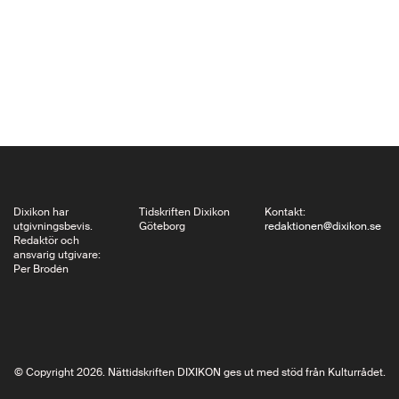
en författare om sin
resa in i den
sydamerikanska
djungeln med en
teatergrupp som följer
spåren…
Dixikon har
Tidskriften Dixikon
Kontakt:
utgivningsbevis.
Göteborg
redaktionen@dixikon.se
Redaktör och
ansvarig utgivare:
Per Brodén
© Copyright 2026. Nättidskriften DIXIKON ges ut med stöd från Kulturrådet.