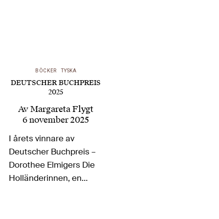
BÖCKER
TYSKA
DEUTSCHER BUCHPREIS
2025
Av
Margareta Flygt
6 november 2025
I årets vinnare av
Deutscher Buchpreis –
Dorothee Elmigers Die
Holländerinnen, en
roman som liknar en
essä om rädslan inför
det okända – berättar