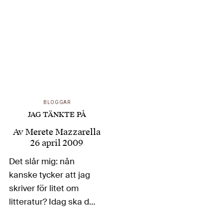
sekulariserade
Sverige: ”I stället har vi
fått en nationaldag
som är oss påtvingad
ovanifrån – som något
slags tröst för en…
BLOGGAR
JAG TÄNKTE PÅ
Av
Merete Mazzarella
26 april 2009
Det slår mig: nån
kanske tycker att jag
skriver för litet om
litteratur? Idag ska det
handla både om