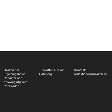
litteratur och om liv.
Jag åt lunch med en
ny bekant, hon är
judisk,…
Dixikon har
Tidskriften Dixikon
Kontakt:
utgivningsbevis.
Göteborg
redaktionen@dixikon.se
Redaktör och
ansvarig utgivare:
Per Brodén