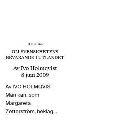
BLOGGAR
OM SVENSKHETENS
BEVARANDE I UTLANDET
Av
Ivo Holmqvist
8 juni 2009
Av IVO HOLMQVIST
Man kan, som
Margareta
Zetterström, beklaga
att annandag pingst
inte längre är helgdag
i det alltmer