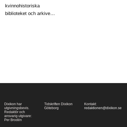
kvinnohistoriska
biblioteket och arkivet
där redovisar här Burcu
Sahin i en tvådelad
essä sina intryck och
presenterar flera
kvinnliga,
turkiskspråkiga poeter
och deras situation i
landet, från förra
seklets Gülten Akın till
dagens…
Dixikon har
Tidskriften Dixikon
Kontakt:
utgivningsbevis.
Göteborg
redaktionen@dixikon.se
Redaktör och
ansvarig utgivare:
Per Brodén