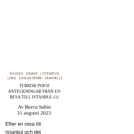
Sahin i en tvådelad
essä sina intryck och
presenterar flera
kvinnliga,
turkiskspråkiga poeter
och deras situation i
landet, från förra
seklets Gülten Akın till
dagens…
BÖCKER
ESSÄER
LITTERATUR
LYRIK
ÖVRIGA SPRÅK
SAMHÄLLE
TURKISK POESI
ANTECKNINGAR FRÅN EN
RESA TILL ISTANBUL (1)
Av
Burcu Sahin
31 augusti 2023
Efter en resa till
Istanbul och det