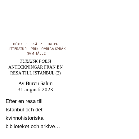
BÖCKER
ESSÄER
EUROPA
LITTERATUR
LYRIK
ÖVRIGA SPRÅK
SAMHÄLLE
TURKISK POESI
ANTECKNINGAR FRÅN EN
RESA TILL ISTANBUL (2)
Av
Burcu Sahin
31 augusti 2023
Efter en resa till
Istanbul och det
kvinnohistoriska
biblioteket och arkivet
där redovisar här Burcu