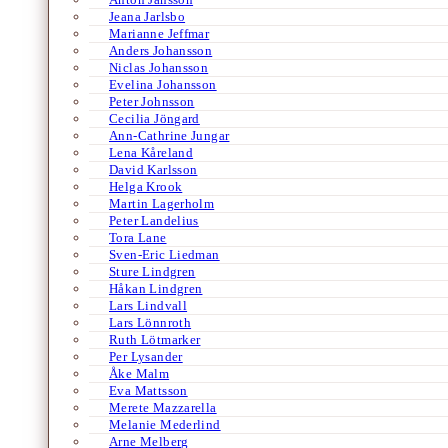
Jeana Jarlsbo
Marianne Jeffmar
Anders Johansson
Niclas Johansson
Evelina Johansson
Peter Johnsson
Cecilia Jöngard
Ann-Cathrine Jungar
Lena Kåreland
David Karlsson
Helga Krook
Martin Lagerholm
Peter Landelius
Tora Lane
Sven-Eric Liedman
Sture Lindgren
Håkan Lindgren
Lars Lindvall
Lars Lönnroth
Ruth Lötmarker
Per Lysander
Åke Malm
Eva Mattsson
Merete Mazzarella
Melanie Mederlind
Arne Melberg