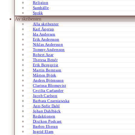
Religion
Samhälle
Språk
Av skribenten
Alla skribenter
Karl Ågerup
Ida Andersen
Erik Andersson
Niklas Andersson
Tommy Andersson
Robert Azar
Theresa Benér
Erik Bergqvist
Martin Berntson
Mårten Björk
Anders Björnsson
Clarissa Blomqvist
Cecilia Carlander
Jacob Carlson
Barbara Czarniawska
Ann-Sofie Dahl
Johan Dahlbäck
Redaktionen
Dixikon Podcast
Barbro Eberan
Ingrid Elam