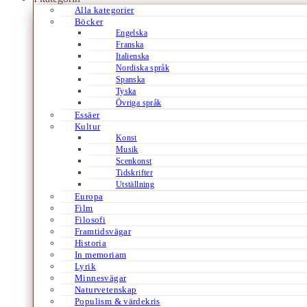
Alla kategorier
Böcker
Engelska
Franska
Italienska
Nordiska språk
Spanska
Tyska
Övriga språk
Essäer
Kultur
Konst
Musik
Scenkonst
Tidskrifter
Utställning
Europa
Film
Filosofi
Framtidsvägar
Historia
In memoriam
Lyrik
Minnesvägar
Naturvetenskap
Populism & värdekris