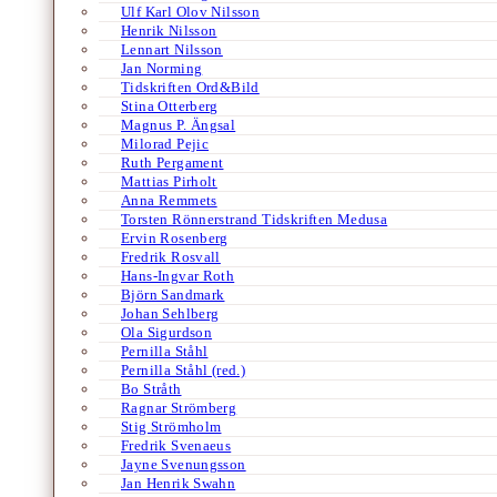
Ulf Karl Olov Nilsson
Henrik Nilsson
Lennart Nilsson
Jan Norming
Tidskriften Ord&Bild
Stina Otterberg
Magnus P. Ängsal
Milorad Pejic
Ruth Pergament
Mattias Pirholt
Anna Remmets
Torsten Rönnerstrand Tidskriften Medusa
Ervin Rosenberg
Fredrik Rosvall
Hans-Ingvar Roth
Björn Sandmark
Johan Sehlberg
Ola Sigurdson
Pernilla Ståhl
Pernilla Ståhl (red.)
Bo Stråth
Ragnar Strömberg
Stig Strömholm
Fredrik Svenaeus
Jayne Svenungsson
Jan Henrik Swahn