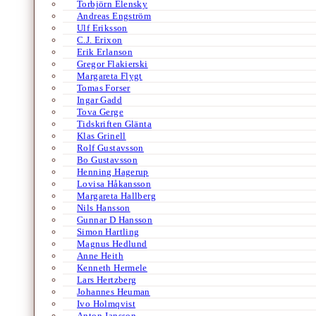
Torbjörn Elensky
Andreas Engström
Ulf Eriksson
C.J. Erixon
Erik Erlanson
Gregor Flakierski
Margareta Flygt
Tomas Forser
Ingar Gadd
Tova Gerge
Tidskriften Glänta
Klas Grinell
Rolf Gustavsson
Bo Gustavsson
Henning Hagerup
Lovisa Håkansson
Margareta Hallberg
Nils Hansson
Gunnar D Hansson
Simon Hartling
Magnus Hedlund
Anne Heith
Kenneth Hermele
Lars Hertzberg
Johannes Heuman
Ivo Holmqvist
Anton Jansson