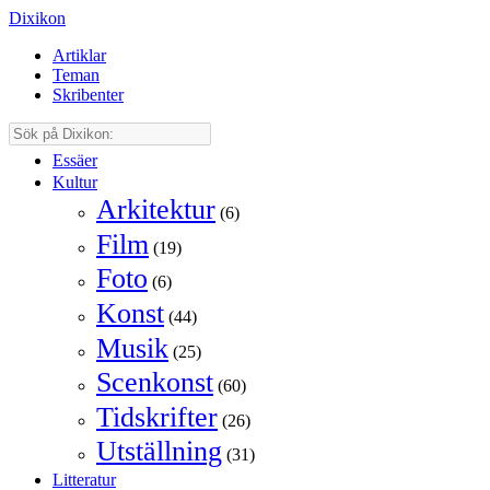
Dixikon
Artiklar
Teman
Skribenter
Essäer
Kultur
Arkitektur
(6)
Film
(19)
Foto
(6)
Konst
(44)
Musik
(25)
Scenkonst
(60)
Tidskrifter
(26)
Utställning
(31)
Litteratur