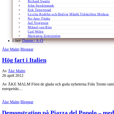
Richard Swartz
John Swedenmark
Erik Tängerstad
Cecilia Rodéhn och Hedvig Mårdh Tidskriften Medusa
Per Arne Tjäder
Jarl Torgerson
Mikael van Reis
Carl Wilén
Margareta Zetterström
Efter:
Datum /
A-Ö
Åke Malm
Bloggar
Hög fart i Italien
Av
Åke Malm
26 april 2012
Av ÅKE MALM Först de glada och goda nyheterna Från Trento ramlade in
europeiskt…
Åke Malm
Bloggar
Demonstration på Piazza del Popolo – med