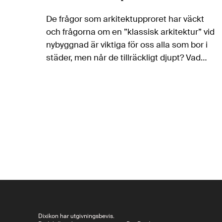
De frågor som arkitektupproret har väckt
och frågorna om en ”klassisk arkitektur” vid
nybyggnad är viktiga för oss alla som bor i
städer, men når de tillräckligt djupt? Vad
fordrar egentligen klimatomställningen av
arkitekturen och vilka positiva förändringar
kan den…
Dixikon har utgivningsbevis.