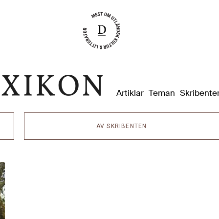
Dixikon
Artiklar
Teman
Skribente
AV SKRIBENTEN