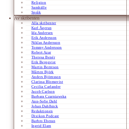
Religion
Samhälle
Språk
Av skribenten
Alla skribenter
Karl Ågerup
Ida Andersen
Erik Andersson
Niklas Andersson
Tommy Andersson
Robert Azar
Theresa Benér
Erik Bergqvist
Martin Berntson
Mårten Björk
Anders Björnsson
Clarissa Blomqvist
Cecilia Carlander
Jacob Carlson
Barbara Czarniawska
Ann-Sofie Dahl
Johan Dahlbäck
Redaktionen
Dixikon Podcast
Barbro Eberan
Ingrid Elam