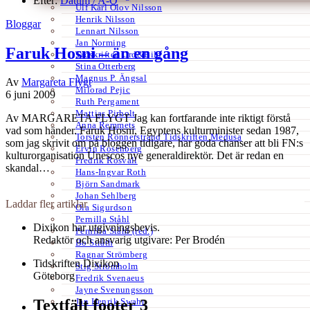
Efter:
Datum /
A-Ö
Ulf Karl Olov Nilsson
Henrik Nilsson
Bloggar
Lennart Nilsson
Jan Norming
Faruk Hosni – än en gång
Tidskriften Ord&Bild
Stina Otterberg
Magnus P. Ängsal
Av
Margareta Flygt
Milorad Pejic
6 juni 2009
Ruth Pergament
Mattias Pirholt
Av MARGARETA FLYGT Jag kan fortfarande inte riktigt förstå
Anna Remmets
vad som händer. Faruk Hosni, Egyptens kulturminister sedan 1987,
Torsten Rönnerstrand Tidskriften Medusa
som jag skrivit om på bloggen tidigare, har goda chanser att bli FN:s
Ervin Rosenberg
kulturorganisation Unescos nye generaldirektör. Det är redan en
Fredrik Rosvall
skandal…
Hans-Ingvar Roth
Björn Sandmark
Johan Sehlberg
Laddar fler artiklar
Ola Sigurdson
Pernilla Ståhl
Dixikon har utgivningsbevis.
Pernilla Ståhl (red.)
Redaktör och ansvarig utgivare: Per Brodén
Bo Stråth
Ragnar Strömberg
Tidskriften Dixikon
Stig Strömholm
Göteborg
Fredrik Svenaeus
Jayne Svenungsson
Jan Henrik Swahn
Textfält footer 3