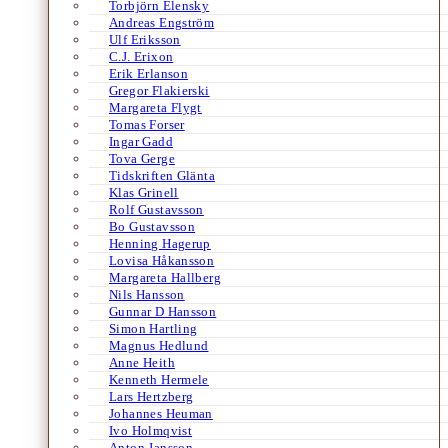
Torbjörn Elensky
Andreas Engström
Ulf Eriksson
C.J. Erixon
Erik Erlanson
Gregor Flakierski
Margareta Flygt
Tomas Forser
Ingar Gadd
Tova Gerge
Tidskriften Glänta
Klas Grinell
Rolf Gustavsson
Bo Gustavsson
Henning Hagerup
Lovisa Håkansson
Margareta Hallberg
Nils Hansson
Gunnar D Hansson
Simon Hartling
Magnus Hedlund
Anne Heith
Kenneth Hermele
Lars Hertzberg
Johannes Heuman
Ivo Holmqvist
Anton Jansson