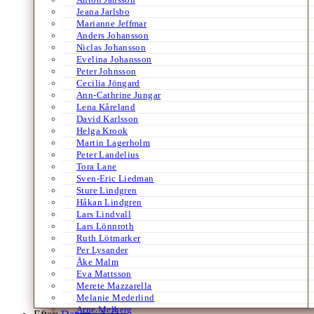
Jeana Jarlsbo
Marianne Jeffmar
Anders Johansson
Niclas Johansson
Evelina Johansson
Peter Johnsson
Cecilia Jöngard
Ann-Cathrine Jungar
Lena Kåreland
David Karlsson
Helga Krook
Martin Lagerholm
Peter Landelius
Tora Lane
Sven-Eric Liedman
Sture Lindgren
Håkan Lindgren
Lars Lindvall
Lars Lönnroth
Ruth Lötmarker
Per Lysander
Åke Malm
Eva Mattsson
Merete Mazzarella
Melanie Mederlind
Arne Melberg