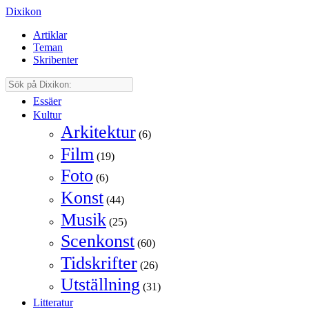
Dixikon
Artiklar
Teman
Skribenter
Essäer
Kultur
Arkitektur
(6)
Film
(19)
Foto
(6)
Konst
(44)
Musik
(25)
Scenkonst
(60)
Tidskrifter
(26)
Utställning
(31)
Litteratur