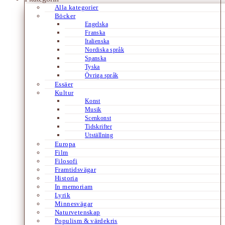
Alla kategorier
Böcker
Engelska
Franska
Italienska
Nordiska språk
Spanska
Tyska
Övriga språk
Essäer
Kultur
Konst
Musik
Scenkonst
Tidskrifter
Utställning
Europa
Film
Filosofi
Framtidsvägar
Historia
In memoriam
Lyrik
Minnesvägar
Naturvetenskap
Populism & värdekris