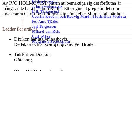
Richard Swartz
Av IVO HOLMQVIST Sätten att bemäktiga sig det förflutna är
John Swedenmark
många, inte bara just nu i Berlin. Ett originellt grepp är det som
Erik Tängerstad
juveleraren Christine Hafermalz tog året efter Murens fall när hon…
Cecilia Rodéhn och Hedvig Mårdh Tidskriften Medusa
Per Arne Tjäder
Jarl Torgerson
Laddar fler artiklar
Mikael van Reis
Carl Wilén
Dixikon har utgivningsbevis.
Margareta Zetterström
Redaktör och ansvarig utgivare: Per Brodén
Tidskriften Dixikon
Göteborg
Textfält footer 3
Kontakt:
redaktionen@dixikon.se
© Copyright 2026. Nättidskriften DIXIKON ges ut med stöd från
Kulturrådet.
Dixikon använder cookies för att förbättra din upplevelse.
OK
Nej
tack