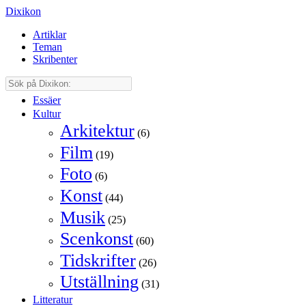
Dixikon
Artiklar
Teman
Skribenter
Essäer
Kultur
Arkitektur
(6)
Film
(19)
Foto
(6)
Konst
(44)
Musik
(25)
Scenkonst
(60)
Tidskrifter
(26)
Utställning
(31)
Litteratur