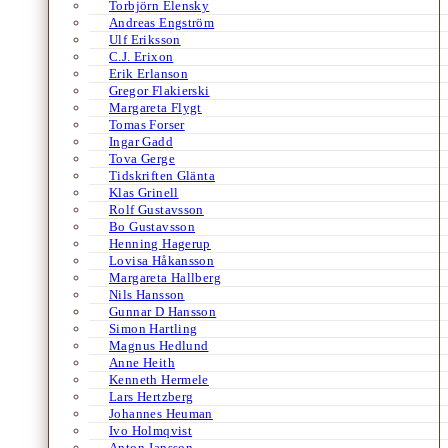
Torbjörn Elensky
Andreas Engström
Ulf Eriksson
C.J. Erixon
Erik Erlanson
Gregor Flakierski
Margareta Flygt
Tomas Forser
Ingar Gadd
Tova Gerge
Tidskriften Glänta
Klas Grinell
Rolf Gustavsson
Bo Gustavsson
Henning Hagerup
Lovisa Håkansson
Margareta Hallberg
Nils Hansson
Gunnar D Hansson
Simon Hartling
Magnus Hedlund
Anne Heith
Kenneth Hermele
Lars Hertzberg
Johannes Heuman
Ivo Holmqvist
Anton Jansson