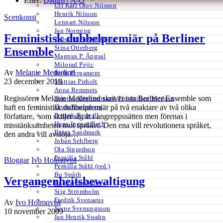
Efter:
Datum /
A-Ö
Ulf Karl Olov Nilsson
Henrik Nilsson
Scenkonst
Lennart Nilsson
Jan Norming
Feministisk dubbelpremiär på Berliner
Tidskriften Ord&Bild
Stina Otterberg
Ensemble
Magnus P. Ängsal
Milorad Pejic
Av
Melanie Mederlind
Ruth Pergament
23 december 2018
Mattias Pirholt
Anna Remmets
Regissören Melanie Mederlind skriver om Berliner Ensemble som
Torsten Rönnerstrand Tidskriften Medusa
Ervin Rosenberg
haft en feministisk dubbelpremiär på två enaktare av två olika
Fredrik Rosvall
författare, som skiljer sig åt i angreppssätten men förenas i
Hans-Ingvar Roth
misstänksamheten mot språket. Den ena vill revolutionera språket,
Björn Sandmark
den andra vill avslöja…
Johan Sehlberg
Ola Sigurdson
Pernilla Ståhl
Bloggar
Ivo Holmqvist
Pernilla Ståhl (red.)
Bo Stråth
Vergangenheitsbewaltigung
Ragnar Strömberg
Stig Strömholm
Fredrik Svenaeus
Av
Ivo Holmqvist
Jayne Svenungsson
10 november 2009
Jan Henrik Swahn