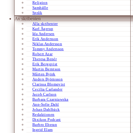
Religion
Samhälle
Språk
Av skribenten
Alla skribenter
Karl Ågerup
Ida Andersen
Erik Andersson
Niklas Andersson
Tommy Andersson
Robert Azar
Theresa Benér
Erik Bergqvist
Martin Berntson
Mårten Björk
Anders Björnsson
Clarissa Blomqvist
Cecilia Carlander
Jacob Carlson
Barbara Czarniawska
Ann-Sofie Dahl
Johan Dahlbäck
Redaktionen
Dixikon Podcast
Barbro Eberan
Ingrid Elam