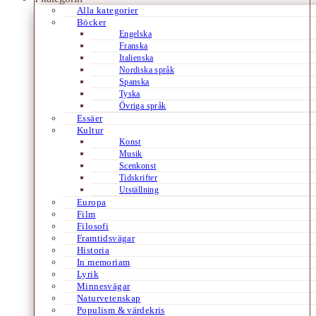
Alla kategorier
Böcker
Engelska
Franska
Italienska
Nordiska språk
Spanska
Tyska
Övriga språk
Essäer
Kultur
Konst
Musik
Scenkonst
Tidskrifter
Utställning
Europa
Film
Filosofi
Framtidsvägar
Historia
In memoriam
Lyrik
Minnesvägar
Naturvetenskap
Populism & värdekris