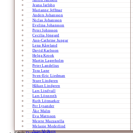
Jeana Jarlsbo
Marianne Jeffmar
Anders Johansson
Niclas Johansson
Evelina Johansson
Peter Johnsson
Cecilia Jöngard
Ann-Cathrine Jungar
Lena Kåreland
David Karlsson
Helga Krook
Martin Lagerholm
Peter Landelius
Tora Lane
Sven-Eric Liedman
Sture Lindgren
Håkan Lindgren
Lars Lindvall
Lars Lönnroth
Ruth Lötmarker
Per Lysander
Åke Malm
Eva Mattsson
Merete Mazzarella
Melanie Mederlind
Arne Melberg