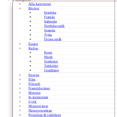
Alla kategorier
Böcker
Engelska
Franska
Italienska
Nordiska språk
Spanska
Tyska
Övriga språk
Essäer
Kultur
Konst
Musik
Scenkonst
Tidskrifter
Utställning
Europa
Film
Filosofi
Framtidsvägar
Historia
In memoriam
Lyrik
Minnesvägar
Naturvetenskap
Populism & värdekris