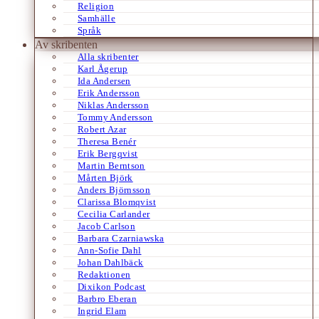
Religion
Samhälle
Språk
Av skribenten
Alla skribenter
Karl Ågerup
Ida Andersen
Erik Andersson
Niklas Andersson
Tommy Andersson
Robert Azar
Theresa Benér
Erik Bergqvist
Martin Berntson
Mårten Björk
Anders Björnsson
Clarissa Blomqvist
Cecilia Carlander
Jacob Carlson
Barbara Czarniawska
Ann-Sofie Dahl
Johan Dahlbäck
Redaktionen
Dixikon Podcast
Barbro Eberan
Ingrid Elam