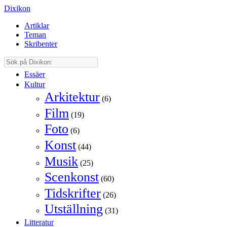
Dixikon
Artiklar
Teman
Skribenter
Essäer
Kultur
Arkitektur
(6)
Film
(19)
Foto
(6)
Konst
(44)
Musik
(25)
Scenkonst
(60)
Tidskrifter
(26)
Utställning
(31)
Litteratur