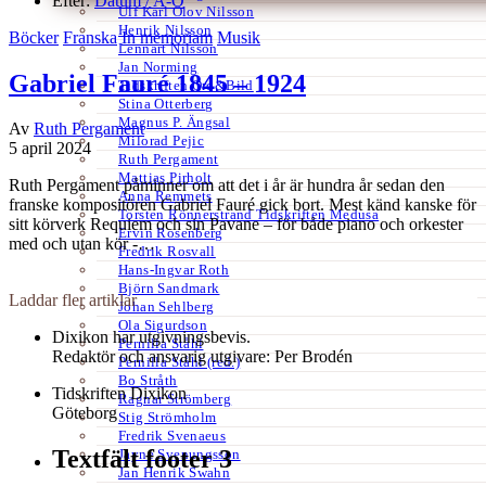
Efter:
Datum /
A-Ö
Ulf Karl Olov Nilsson
Henrik Nilsson
Böcker
Franska
In memoriam
Musik
Lennart Nilsson
Jan Norming
Gabriel Fauré 1845 – 1924
Tidskriften Ord&Bild
Stina Otterberg
Magnus P. Ängsal
Av
Ruth Pergament
Milorad Pejic
5 april 2024
Ruth Pergament
Mattias Pirholt
Ruth Pergament påminner om att det i år är hundra år sedan den
Anna Remmets
franske kompositören Gabriel Fauré gick bort. Mest känd kanske för
Torsten Rönnerstrand Tidskriften Medusa
sitt körverk Requiem och sin Pavane – för både piano och orkester
Ervin Rosenberg
med och utan kör -…
Fredrik Rosvall
Hans-Ingvar Roth
Björn Sandmark
Laddar fler artiklar
Johan Sehlberg
Ola Sigurdson
Dixikon har utgivningsbevis.
Pernilla Ståhl
Redaktör och ansvarig utgivare: Per Brodén
Pernilla Ståhl (red.)
Bo Stråth
Tidskriften Dixikon
Ragnar Strömberg
Göteborg
Stig Strömholm
Fredrik Svenaeus
Textfält footer 3
Jayne Svenungsson
Jan Henrik Swahn