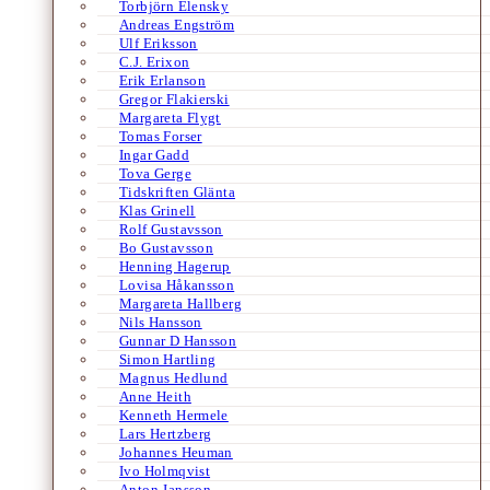
Torbjörn Elensky
Andreas Engström
Ulf Eriksson
C.J. Erixon
Erik Erlanson
Gregor Flakierski
Margareta Flygt
Tomas Forser
Ingar Gadd
Tova Gerge
Tidskriften Glänta
Klas Grinell
Rolf Gustavsson
Bo Gustavsson
Henning Hagerup
Lovisa Håkansson
Margareta Hallberg
Nils Hansson
Gunnar D Hansson
Simon Hartling
Magnus Hedlund
Anne Heith
Kenneth Hermele
Lars Hertzberg
Johannes Heuman
Ivo Holmqvist
Anton Jansson