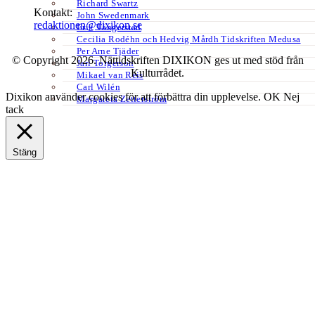
Richard Swartz
Kontakt:
John Swedenmark
redaktionen@dixikon.se
Erik Tängerstad
Cecilia Rodéhn och Hedvig Mårdh Tidskriften Medusa
Per Arne Tjäder
© Copyright 2026. Nättidskriften DIXIKON ges ut med stöd från
Jarl Torgerson
Kulturrådet.
Mikael van Reis
Carl Wilén
Dixikon använder cookies för att förbättra din upplevelse.
OK
Nej
Margareta Zetterström
tack
Stäng
Privacy Overview
This website uses cookies to improve your experience while you
navigate through the website. Out of these, the cookies that are
categorized as necessary are stored on your browser as they are
essential for the working of basic functionalities of the website. We
also use third-party cookies that help us analyze and understand how
you use this website. These cookies will be stored in your browser
only with your consent. You also have the option to opt-out of these
cookies. But opting out of some of these cookies may affect your
browsing experience.