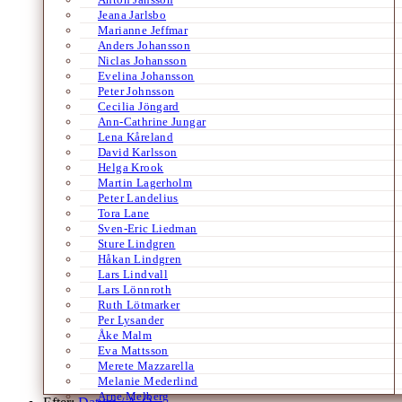
Jeana Jarlsbo
Marianne Jeffmar
Anders Johansson
Niclas Johansson
Evelina Johansson
Peter Johnsson
Cecilia Jöngard
Ann-Cathrine Jungar
Lena Kåreland
David Karlsson
Helga Krook
Martin Lagerholm
Peter Landelius
Tora Lane
Sven-Eric Liedman
Sture Lindgren
Håkan Lindgren
Lars Lindvall
Lars Lönnroth
Ruth Lötmarker
Per Lysander
Åke Malm
Eva Mattsson
Merete Mazzarella
Melanie Mederlind
Arne Melberg