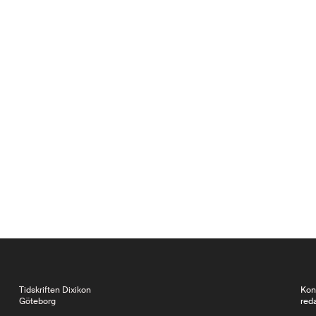
Tidskriften Dixikon
Kon
Göteborg
red