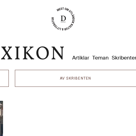
Dixikon
Artiklar
Teman
Skribente
AV SKRIBENTEN