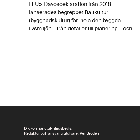
I EU:s Davosdeklaration från 2018
lanserades begreppet Baukultur
(byggnadskultur) för hela den byggda
livsmiljön – från detaljer till planering – och
det varnades för riskerna med en
trivialisering av byggandet och brister i
designkvalitet och hållbarhet. I Sverige är
”en…
Dixikon har utgivningsbevis.
Redaktör och ansvarig utgivare: Per Brodén