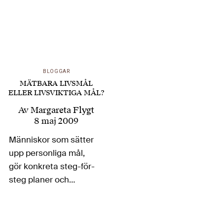
BLOGGAR
MÄTBARA LIVSMÅL
ELLER LIVSVIKTIGA MÅL?
Av
Margareta Flygt
8 maj 2009
Människor som sätter
upp personliga mål,
gör konkreta steg-för-
steg planer och
långsamt men säkert
övervinner sig själv
fascinerar. Att följa