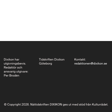
någon i en rad artiklar,
från första stapplande
försöken till målet, är
ett populärt grepp.
Konceptet syns i allt
från…
Dixikon har
Tidskriften Dixikon
Kontakt:
utgivningsbevis.
Göteborg
redaktionen@dixikon.se
Redaktör och
ansvarig utgivare:
Per Brodén
© Copyright 2026. Nättidskriften DIXIKON ges ut med stöd från Kulturrådet.