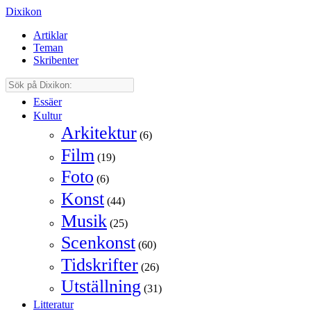
Dixikon
Artiklar
Teman
Skribenter
Essäer
Kultur
Arkitektur
(6)
Film
(19)
Foto
(6)
Konst
(44)
Musik
(25)
Scenkonst
(60)
Tidskrifter
(26)
Utställning
(31)
Litteratur