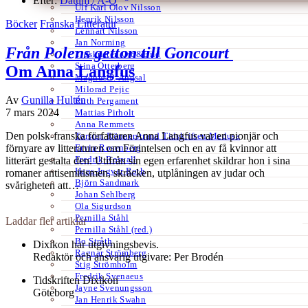
Efter:
Datum /
A-Ö
Ulf Karl Olov Nilsson
Henrik Nilsson
Böcker
Franska
Litteratur
Lennart Nilsson
Jan Norming
Från Polens getton till Goncourt
Tidskriften Ord&Bild
Stina Otterberg
Om Anna Langfus
Magnus P. Ängsal
Milorad Pejic
Av
Gunilla Hultén
Ruth Pergament
7 mars 2024
Mattias Pirholt
Anna Remmets
Den polsk-franska författaren Anna Langfus var en pionjär och
Torsten Rönnerstrand Tidskriften Medusa
Ervin Rosenberg
förnyare av litteraturen om Förintelsen och en av få kvinnor att
Fredrik Rosvall
litterärt gestalta den. Utifrån sin egen erfarenhet skildrar hon i sina
Hans-Ingvar Roth
romaner antisemitismen, skräcken, utplåningen av judar och
Björn Sandmark
svårigheten att…
Johan Sehlberg
Ola Sigurdson
Pernilla Ståhl
Laddar fler artiklar
Pernilla Ståhl (red.)
Bo Stråth
Dixikon har utgivningsbevis.
Ragnar Strömberg
Redaktör och ansvarig utgivare: Per Brodén
Stig Strömholm
Fredrik Svenaeus
Tidskriften Dixikon
Jayne Svenungsson
Göteborg
Jan Henrik Swahn