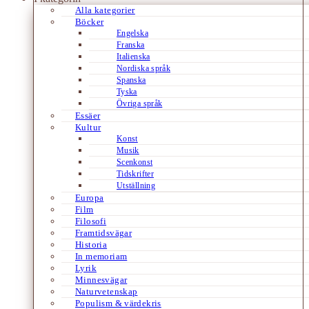
Alla kategorier
Böcker
Engelska
Franska
Italienska
Nordiska språk
Spanska
Tyska
Övriga språk
Essäer
Kultur
Konst
Musik
Scenkonst
Tidskrifter
Utställning
Europa
Film
Filosofi
Framtidsvägar
Historia
In memoriam
Lyrik
Minnesvägar
Naturvetenskap
Populism & värdekris