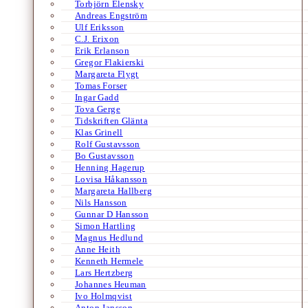
Torbjörn Elensky
Andreas Engström
Ulf Eriksson
C.J. Erixon
Erik Erlanson
Gregor Flakierski
Margareta Flygt
Tomas Forser
Ingar Gadd
Tova Gerge
Tidskriften Glänta
Klas Grinell
Rolf Gustavsson
Bo Gustavsson
Henning Hagerup
Lovisa Håkansson
Margareta Hallberg
Nils Hansson
Gunnar D Hansson
Simon Hartling
Magnus Hedlund
Anne Heith
Kenneth Hermele
Lars Hertzberg
Johannes Heuman
Ivo Holmqvist
Anton Jansson