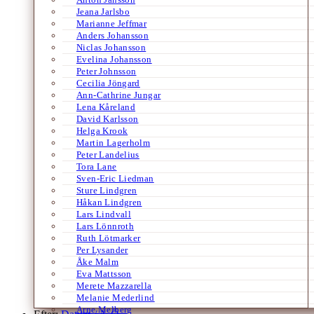
Jeana Jarlsbo
Marianne Jeffmar
Anders Johansson
Niclas Johansson
Evelina Johansson
Peter Johnsson
Cecilia Jöngard
Ann-Cathrine Jungar
Lena Kåreland
David Karlsson
Helga Krook
Martin Lagerholm
Peter Landelius
Tora Lane
Sven-Eric Liedman
Sture Lindgren
Håkan Lindgren
Lars Lindvall
Lars Lönnroth
Ruth Lötmarker
Per Lysander
Åke Malm
Eva Mattsson
Merete Mazzarella
Melanie Mederlind
Arne Melberg