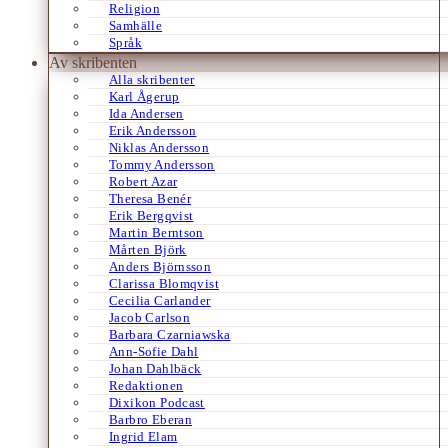
Religion
Samhälle
Språk
Av skribenten
Alla skribenter
Karl Ågerup
Ida Andersen
Erik Andersson
Niklas Andersson
Tommy Andersson
Robert Azar
Theresa Benér
Erik Bergqvist
Martin Berntson
Mårten Björk
Anders Björnsson
Clarissa Blomqvist
Cecilia Carlander
Jacob Carlson
Barbara Czarniawska
Ann-Sofie Dahl
Johan Dahlbäck
Redaktionen
Dixikon Podcast
Barbro Eberan
Ingrid Elam