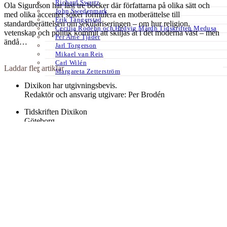
Richard Swartz
Ola Sigurdson har läst tre böcker där författarna på olika sätt och
John Swedenmark
med olika accenter söker formulera en motberättelse till
Erik Tängerstad
standardberättelsen om sekulariseringen – om hur religion,
Cecilia Rodéhn och Hedvig Mårdh Tidskriften Medusa
vetenskap och politik kommit att skiljas åt i det moderna väst – men
Per Arne Tjäder
ändå…
Jarl Torgerson
Mikael van Reis
Carl Wilén
Laddar fler artiklar
Margareta Zetterström
Dixikon har utgivningsbevis.
Redaktör och ansvarig utgivare: Per Brodén
Tidskriften Dixikon
Göteborg
Textfält footer 3
Kontakt:
redaktionen@dixikon.se
© Copyright 2026. Nättidskriften DIXIKON ges ut med stöd från
Kulturrådet.
Dixikon använder cookies för att förbättra din upplevelse.
OK
Nej