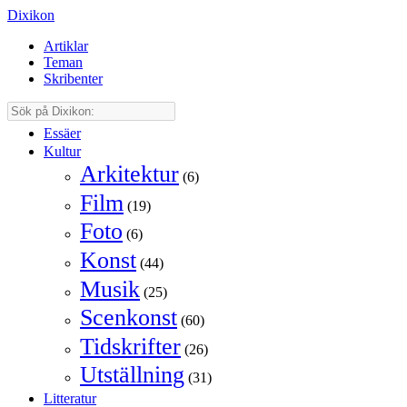
Dixikon
Artiklar
Teman
Skribenter
Essäer
Kultur
Arkitektur
(6)
Film
(19)
Foto
(6)
Konst
(44)
Musik
(25)
Scenkonst
(60)
Tidskrifter
(26)
Utställning
(31)
Litteratur