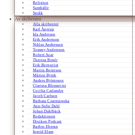
Religion
Samhälle
Språk
Av skribenten
Alla skribenter
Karl Ågerup
Ida Andersen
Erik Andersson
Niklas Andersson
Tommy Andersson
Robert Azar
Theresa Benér
Erik Bergqvist
Martin Berntson
Mårten Björk
Anders Björnsson
Clarissa Blomqvist
Cecilia Carlander
Jacob Carlson
Barbara Czarniawska
Ann-Sofie Dahl
Johan Dahlbäck
Redaktionen
Dixikon Podcast
Barbro Eberan
Ingrid Elam