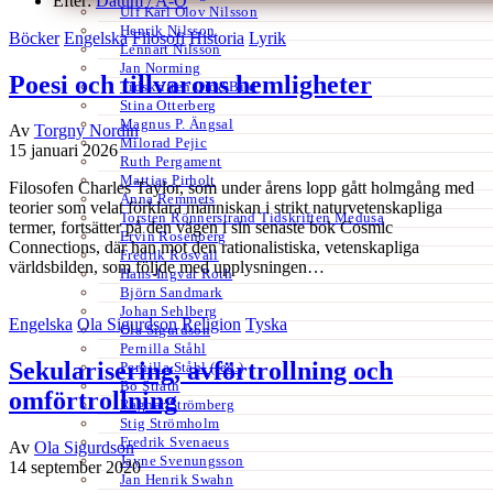
Efter:
Datum /
A-Ö
Ulf Karl Olov Nilsson
Henrik Nilsson
Böcker
Engelska
Filosofi
Historia
Lyrik
Lennart Nilsson
Jan Norming
Poesi och tillvarons hemligheter
Tidskriften Ord&Bild
Stina Otterberg
Magnus P. Ängsal
Av
Torgny Nordin
Milorad Pejic
15 januari 2026
Ruth Pergament
Mattias Pirholt
Filosofen Charles Taylor, som under årens lopp gått holmgång med
Anna Remmets
teorier som velat förklara människan i strikt naturvetenskapliga
Torsten Rönnerstrand Tidskriften Medusa
termer, fortsätter på den vägen i sin senaste bok Cosmic
Ervin Rosenberg
Connections, där han mot den rationalistiska, vetenskapliga
Fredrik Rosvall
världsbilden, som följde med upplysningen…
Hans-Ingvar Roth
Björn Sandmark
Johan Sehlberg
Engelska
Ola Sigurdson
Religion
Tyska
Ola Sigurdson
Pernilla Ståhl
Sekularisering, avförtrollning och
Pernilla Ståhl (red.)
Bo Stråth
omförtrollning
Ragnar Strömberg
Stig Strömholm
Fredrik Svenaeus
Av
Ola Sigurdson
Jayne Svenungsson
14 september 2020
Jan Henrik Swahn