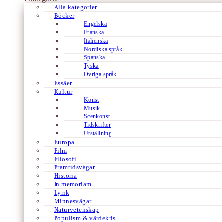
Alla kategorier
Böcker
Engelska
Franska
Italienska
Nordiska språk
Spanska
Tyska
Övriga språk
Essäer
Kultur
Konst
Musik
Scenkonst
Tidskrifter
Utställning
Europa
Film
Filosofi
Framtidsvägar
Historia
In memoriam
Lyrik
Minnesvägar
Naturvetenskap
Populism & värdekris