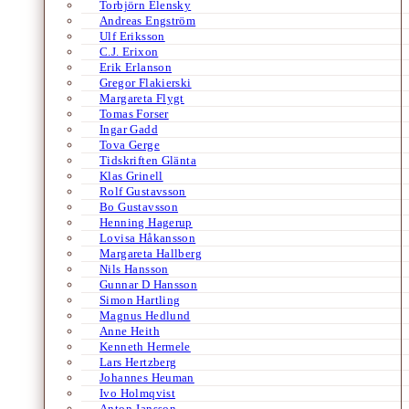
Torbjörn Elensky
Andreas Engström
Ulf Eriksson
C.J. Erixon
Erik Erlanson
Gregor Flakierski
Margareta Flygt
Tomas Forser
Ingar Gadd
Tova Gerge
Tidskriften Glänta
Klas Grinell
Rolf Gustavsson
Bo Gustavsson
Henning Hagerup
Lovisa Håkansson
Margareta Hallberg
Nils Hansson
Gunnar D Hansson
Simon Hartling
Magnus Hedlund
Anne Heith
Kenneth Hermele
Lars Hertzberg
Johannes Heuman
Ivo Holmqvist
Anton Jansson