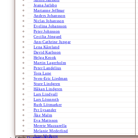
Jeana Jarlsbo
Marianne Jeffmar
Anders Johansson
Niclas Johansson
Evelina Johansson
Peter Johnsson
Cecilia Jöngard
Ann-Cathrine Jungar
Lena Kåreland
David Karlsson
Helga Krook
Martin Lagerholm
Peter Landelius
Tora Lane
Sven-Eric Liedman
Sture Lindgren
Håkan Lindgren
Lars Lindvall
Lars Lönnroth
Ruth Lötmarker
Per Lysander
Åke Malm
Eva Mattsson
Merete Mazzarella
Melanie Mederlind
Arne Melberg