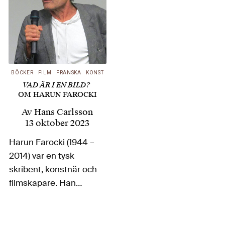
BÖCKER
FILM
FRANSKA
KONST
VAD ÄR I EN BILD?
OM HARUN FAROCKI
Av
Hans Carlsson
13 oktober 2023
Harun Farocki (1944 –
2014) var en tysk
skribent, konstnär och
filmskapare. Han
producerade över 100
filmer för tv, bio och
konstens rum, såväl