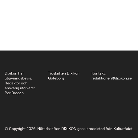
lågmälda essäfilmer
om måleri och
fotografi som
dokumentärer som
skärskådade det
västtyska samhället
och videoinstallationer
om…
Dixikon har
Tidskriften Dixikon
Kontakt:
utgivningsbevis.
Göteborg
redaktionen@dixikon.se
Redaktör och
ansvarig utgivare:
Per Brodén
© Copyright 2026. Nättidskriften DIXIKON ges ut med stöd från Kulturrådet.