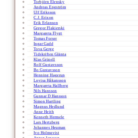
Torbjörn Elensky
Andreas Engström
Ulf Eriksson
C.J. Erixon
Erik Erlanson
Gregor Flakierski
Margareta Flygt
Tomas Forser
Ingar Gadd
Tova Gerge
Tidskriften Glänta
Klas Grinell
Rolf Gustavsson
Bo Gustavsson
Henning Hagerup
Lovisa Håkansson
Margareta Hallberg
Nils Hansson
Gunnar D Hansson
Simon Hartling
Magnus Hedlund
Anne Heith
Kenneth Hermele
Lars Hertzberg
Johannes Heuman
Ivo Holmqvist
Anton Jansson