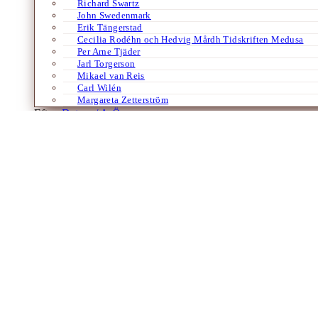
Richard Swartz
John Swedenmark
Erik Tängerstad
Cecilia Rodéhn och Hedvig Mårdh Tidskriften Medusa
Per Arne Tjäder
Jarl Torgerson
Mikael van Reis
Carl Wilén
Margareta Zetterström
Efter:
Datum /
A-Ö
Bloggar
Merete Mazzarella
Om samtalet
Av
Merete Mazzarella
16 september 2009
Av MERETE MAZZARELLA ”Audi-mannen” talade vi mycket om här i Finl
biltillverkarens…
Laddar fler artiklar
Dixikon har utgivningsbevis.