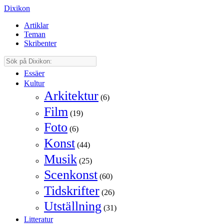
Dixikon
Artiklar
Teman
Skribenter
Essäer
Kultur
Arkitektur
(6)
Film
(19)
Foto
(6)
Konst
(44)
Musik
(25)
Scenkonst
(60)
Tidskrifter
(26)
Utställning
(31)
Litteratur