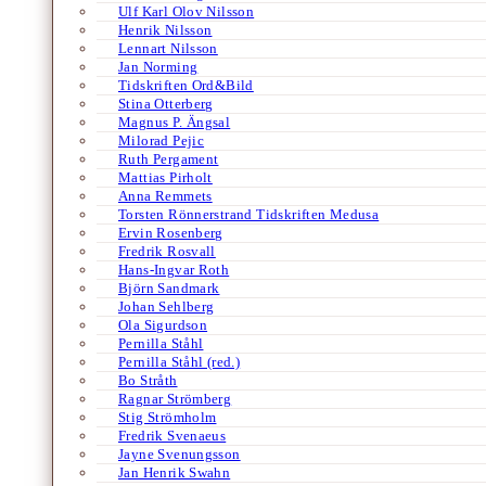
Ulf Karl Olov Nilsson
Henrik Nilsson
Lennart Nilsson
Jan Norming
Tidskriften Ord&Bild
Stina Otterberg
Magnus P. Ängsal
Milorad Pejic
Ruth Pergament
Mattias Pirholt
Anna Remmets
Torsten Rönnerstrand Tidskriften Medusa
Ervin Rosenberg
Fredrik Rosvall
Hans-Ingvar Roth
Björn Sandmark
Johan Sehlberg
Ola Sigurdson
Pernilla Ståhl
Pernilla Ståhl (red.)
Bo Stråth
Ragnar Strömberg
Stig Strömholm
Fredrik Svenaeus
Jayne Svenungsson
Jan Henrik Swahn