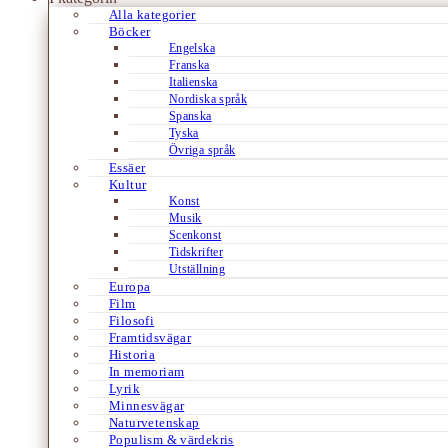
Alla kategorier
Böcker
Engelska
Franska
Italienska
Nordiska språk
Spanska
Tyska
Övriga språk
Essäer
Kultur
Konst
Musik
Scenkonst
Tidskrifter
Utställning
Europa
Film
Filosofi
Framtidsvägar
Historia
In memoriam
Lyrik
Minnesvägar
Naturvetenskap
Populism & värdekris