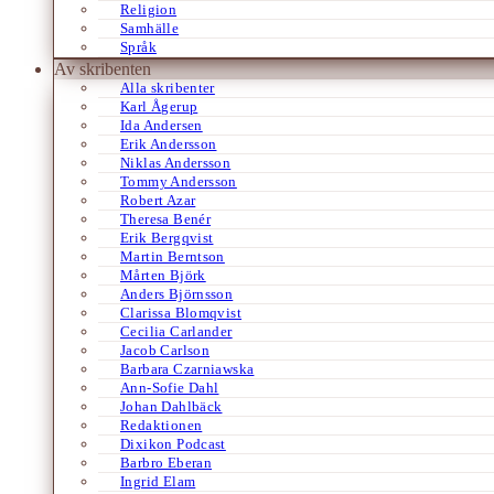
Religion
Samhälle
Språk
Av skribenten
Alla skribenter
Karl Ågerup
Ida Andersen
Erik Andersson
Niklas Andersson
Tommy Andersson
Robert Azar
Theresa Benér
Erik Bergqvist
Martin Berntson
Mårten Björk
Anders Björnsson
Clarissa Blomqvist
Cecilia Carlander
Jacob Carlson
Barbara Czarniawska
Ann-Sofie Dahl
Johan Dahlbäck
Redaktionen
Dixikon Podcast
Barbro Eberan
Ingrid Elam