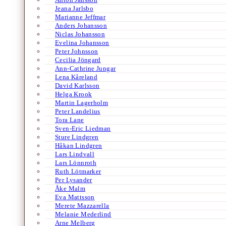
Jeana Jarlsbo
Marianne Jeffmar
Anders Johansson
Niclas Johansson
Evelina Johansson
Peter Johnsson
Cecilia Jöngard
Ann-Cathrine Jungar
Lena Kåreland
David Karlsson
Helga Krook
Martin Lagerholm
Peter Landelius
Tora Lane
Sven-Eric Liedman
Sture Lindgren
Håkan Lindgren
Lars Lindvall
Lars Lönnroth
Ruth Lötmarker
Per Lysander
Åke Malm
Eva Mattsson
Merete Mazzarella
Melanie Mederlind
Arne Melberg