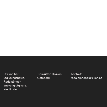
förra året – 60 år efter
självständigheten – en
”ny, irreversibel
dynamik” i sina
bilaterala relationer.
Men om att
minneskonflikten
mellan dem om
avkolonialiseringen
inte är avslutad vittnar
tre…
Dixikon har
Tidskriften Dixikon
Kontakt:
utgivningsbevis.
Göteborg
redaktionen@dixikon.se
Redaktör och
ansvarig utgivare:
Per Brodén