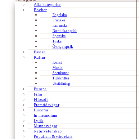
Alla kategorier
Böcker
Engelska
Franska
Italienska
Nordiska språk
Spanska
Tyska
Övriga språk
Essäer
Kultur
Konst
Musik
Scenkonst
Tidskrifter
Utställning
Europa
Film
Filosofi
Framtidsvägar
Historia
In memoriam
Lyrik
Minnesvägar
Naturvetenskap
Populism & värdekris