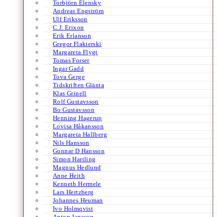
Torbjörn Elensky
Andreas Engström
Ulf Eriksson
C.J. Erixon
Erik Erlanson
Gregor Flakierski
Margareta Flygt
Tomas Forser
Ingar Gadd
Tova Gerge
Tidskriften Glänta
Klas Grinell
Rolf Gustavsson
Bo Gustavsson
Henning Hagerup
Lovisa Håkansson
Margareta Hallberg
Nils Hansson
Gunnar D Hansson
Simon Hartling
Magnus Hedlund
Anne Heith
Kenneth Hermele
Lars Hertzberg
Johannes Heuman
Ivo Holmqvist
Anton Jansson