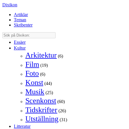
Dixikon
Artiklar
Teman
Skribenter
Essäer
Kultur
Arkitektur
(6)
Film
(19)
Foto
(6)
Konst
(44)
Musik
(25)
Scenkonst
(60)
Tidskrifter
(26)
Utställning
(31)
Litteratur