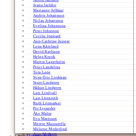
Jeana Jarlsbo
Marianne Jeffmar
Anders Johansson
Niclas Johansson
Evelina Johansson
Peter Johnsson
Cecilia Jöngard
Ann-Cathrine Jungar
Lena Kåreland
David Karlsson
Helga Krook
Martin Lagerholm
Peter Landelius
Tora Lane
Sven-Eric Liedman
Sture Lindgren
Håkan Lindgren
Lars Lindvall
Lars Lönnroth
Ruth Lötmarker
Per Lysander
Åke Malm
Eva Mattsson
Merete Mazzarella
Melanie Mederlind
Arne Melberg