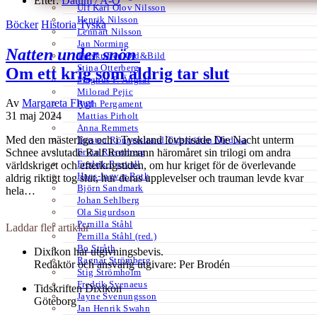
Efter:
Datum /
A-Ö
Ulf Karl Olov Nilsson
Henrik Nilsson
Böcker
Historia
Tyska
Lennart Nilsson
Jan Norming
Natten under snön
Tidskriften Ord&Bild
Stina Otterberg
Om ett krig som aldrig tar slut
Magnus P. Ängsal
Milorad Pejic
Av
Margareta Flygt
Ruth Pergament
31 maj 2024
Mattias Pirholt
Anna Remmets
Med den mästerliga och i Tyskland lovprisade Die Nacht unterm
Torsten Rönnerstrand Tidskriften Medusa
Ervin Rosenberg
Schnee avslutade Ralf Rothmann häromåret sin trilogi om andra
Fredrik Rosvall
världskriget och efterkrigstiden, om hur kriget för de överlevande
Hans-Ingvar Roth
aldrig riktigt tog slut, hur deras upplevelser och trauman levde kvar
Björn Sandmark
hela…
Johan Sehlberg
Ola Sigurdson
Pernilla Ståhl
Laddar fler artiklar
Pernilla Ståhl (red.)
Bo Stråth
Dixikon har utgivningsbevis.
Ragnar Strömberg
Redaktör och ansvarig utgivare: Per Brodén
Stig Strömholm
Fredrik Svenaeus
Tidskriften Dixikon
Jayne Svenungsson
Göteborg
Jan Henrik Swahn