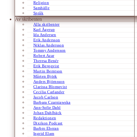
Religion
Samhälle
Språk
Av skribenten
Alla skribenter
Karl Ågerup
Ida Andersen
Erik Andersson
Niklas Andersson
Tommy Andersson
Robert Azar
Theresa Benér
Erik Bergqvist
Martin Berntson
Mårten Björk
Anders Björnsson
Clarissa Blomqvist
Cecilia Carlander
Jacob Carlson
Barbara Czarniawska
Ann-Sofie Dahl
Johan Dahlbäck
Redaktionen
Dixikon Podcast
Barbro Eberan
Ingrid Elam