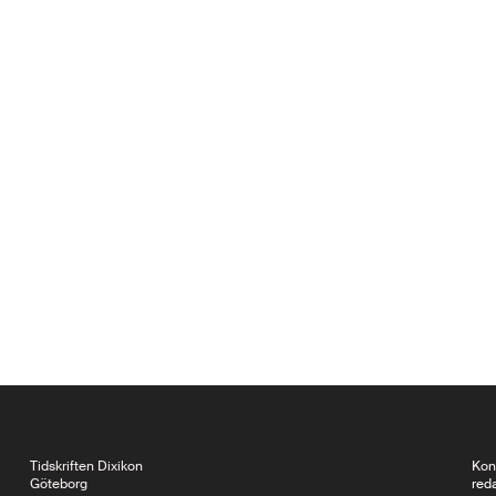
Tidskriften Dixikon
Kon
Göteborg
red