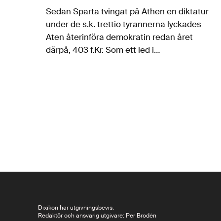
Sedan Sparta tvingat på Athen en diktatur
under de s.k. trettio tyrannerna lyckades
Aten återinföra demokratin redan året
därpå, 403 f.Kr. Som ett led i
försoningsarbetet efter övergreppen
förbjöds helt enkelt minnena från året under
tyrannerna. Om detta så betydelsefulla…
Dixikon har utgivningsbevis.
Redaktör och ansvarig utgivare: Per Brodén