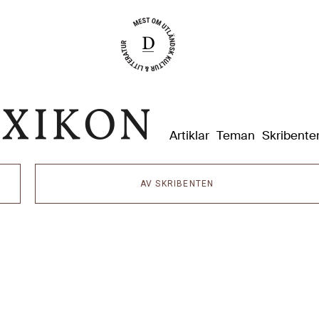
Dixikon
Artiklar
Teman
Skribente
AV SKRIBENTEN