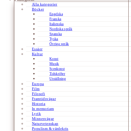
Alla kategorier
Böcker
Engelska
Franska
Italienska
Nordiska språk
Spanska
Tyska
Övriga språk
Essäer
Kultur
Konst
Musik
Scenkonst
Tidskrifter
Utställning
Europa
Film
Filosofi
Framtidsvägar
Historia
In memoriam
Lyrik
Minnesvägar
Naturvetenskap
Populism & värdekris