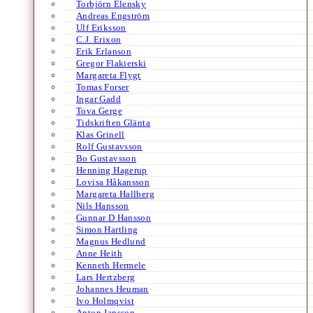
Torbjörn Elensky
Andreas Engström
Ulf Eriksson
C.J. Erixon
Erik Erlanson
Gregor Flakierski
Margareta Flygt
Tomas Forser
Ingar Gadd
Tova Gerge
Tidskriften Glänta
Klas Grinell
Rolf Gustavsson
Bo Gustavsson
Henning Hagerup
Lovisa Håkansson
Margareta Hallberg
Nils Hansson
Gunnar D Hansson
Simon Hartling
Magnus Hedlund
Anne Heith
Kenneth Hermele
Lars Hertzberg
Johannes Heuman
Ivo Holmqvist
Anton Jansson