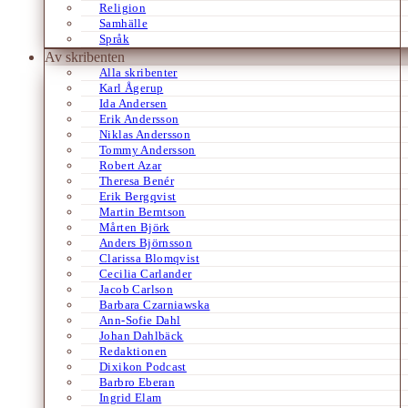
Religion
Samhälle
Språk
Av skribenten
Alla skribenter
Karl Ågerup
Ida Andersen
Erik Andersson
Niklas Andersson
Tommy Andersson
Robert Azar
Theresa Benér
Erik Bergqvist
Martin Berntson
Mårten Björk
Anders Björnsson
Clarissa Blomqvist
Cecilia Carlander
Jacob Carlson
Barbara Czarniawska
Ann-Sofie Dahl
Johan Dahlbäck
Redaktionen
Dixikon Podcast
Barbro Eberan
Ingrid Elam