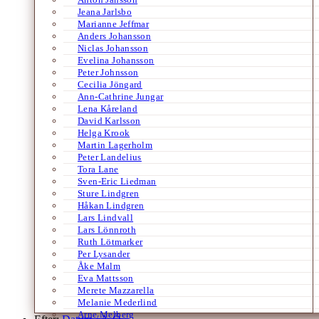
Jeana Jarlsbo
Marianne Jeffmar
Anders Johansson
Niclas Johansson
Evelina Johansson
Peter Johnsson
Cecilia Jöngard
Ann-Cathrine Jungar
Lena Kåreland
David Karlsson
Helga Krook
Martin Lagerholm
Peter Landelius
Tora Lane
Sven-Eric Liedman
Sture Lindgren
Håkan Lindgren
Lars Lindvall
Lars Lönnroth
Ruth Lötmarker
Per Lysander
Åke Malm
Eva Mattsson
Merete Mazzarella
Melanie Mederlind
Arne Melberg