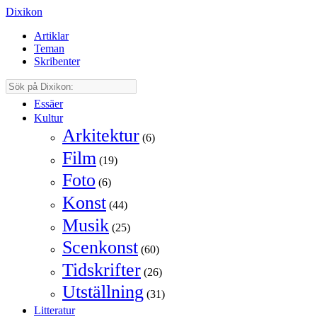
Dixikon
Artiklar
Teman
Skribenter
Essäer
Kultur
Arkitektur
(6)
Film
(19)
Foto
(6)
Konst
(44)
Musik
(25)
Scenkonst
(60)
Tidskrifter
(26)
Utställning
(31)
Litteratur