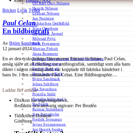
Efter:
Datum /
A-Ö
Ulf Karl Olov Nilsson
Henrik Nilsson
Böcker
Lyrik
Tyska
Lennart Nilsson
Jan Norming
Paul Celan
Tidskriften Ord&Bild
Stina Otterberg
En bildbiografi
Magnus P. Ängsal
Milorad Pejic
Av
Björn Sandmark
Ruth Pergament
12 januari 2024
Mattias Pirholt
Anna Remmets
En av den tyskspråkiga litteraturens främsta författare, Paul Celan,
Torsten Rönnerstrand Tidskriften Medusa
Ervin Rosenberg
ansåg själv att all diktning var antibiografisk, samtidigt som alla hans
Fredrik Rosvall
dikter i någon mening ändå var kopplade till faktiska händelser i
Hans-Ingvar Roth
hans liv. I den omfattande Paul Celan. Eine Bildbiographie…
Björn Sandmark
Johan Sehlberg
Ola Sigurdson
Laddar fler artiklar
Pernilla Ståhl
Pernilla Ståhl (red.)
Dixikon har utgivningsbevis.
Bo Stråth
Redaktör och ansvarig utgivare: Per Brodén
Ragnar Strömberg
Stig Strömholm
Tidskriften Dixikon
Fredrik Svenaeus
Göteborg
Jayne Svenungsson
Jan Henrik Swahn