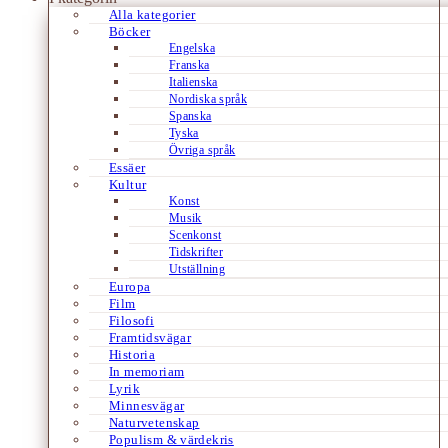
Alla kategorier
Böcker
Engelska
Franska
Italienska
Nordiska språk
Spanska
Tyska
Övriga språk
Essäer
Kultur
Konst
Musik
Scenkonst
Tidskrifter
Utställning
Europa
Film
Filosofi
Framtidsvägar
Historia
In memoriam
Lyrik
Minnesvägar
Naturvetenskap
Populism & värdekris