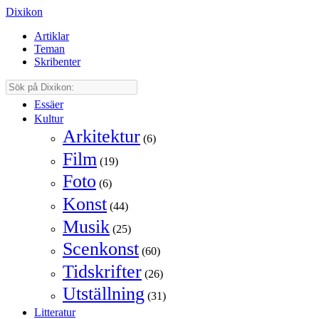
Dixikon
Artiklar
Teman
Skribenter
Essäer
Kultur
Arkitektur
(6)
Film
(19)
Foto
(6)
Konst
(44)
Musik
(25)
Scenkonst
(60)
Tidskrifter
(26)
Utställning
(31)
Litteratur