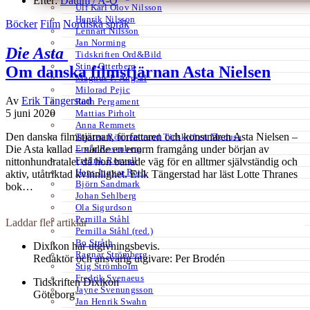
Efter:
Datum /
A-Ö
Ulf Karl Olov Nilsson
Henrik Nilsson
Böcker
Film
Nordiska språk
Lennart Nilsson
Jan Norming
Die Asta
Tidskriften Ord&Bild
Stina Otterberg
Om danska filmstjärnan Asta Nielsen
Magnus P. Ängsal
Milorad Pejic
Av
Erik Tängerstad
Ruth Pergament
5 juni 2020
Mattias Pirholt
Anna Remmets
Den danska filmstjärnan, författaren och konstnären Asta Nielsen –
Torsten Rönnerstrand Tidskriften Medusa
Ervin Rosenberg
Die Asta kallad – nådde en enorm framgång under början av
Fredrik Rosvall
nittonhundratalet då hon banade väg för en alltmer självständig och
Hans-Ingvar Roth
aktiv, utåtriktad kvinnlighet. Erik Tängerstad har läst Lotte Thranes
Björn Sandmark
bok…
Johan Sehlberg
Ola Sigurdson
Pernilla Ståhl
Laddar fler artiklar
Pernilla Ståhl (red.)
Bo Stråth
Dixikon har utgivningsbevis.
Ragnar Strömberg
Redaktör och ansvarig utgivare: Per Brodén
Stig Strömholm
Fredrik Svenaeus
Tidskriften Dixikon
Jayne Svenungsson
Göteborg
Jan Henrik Swahn