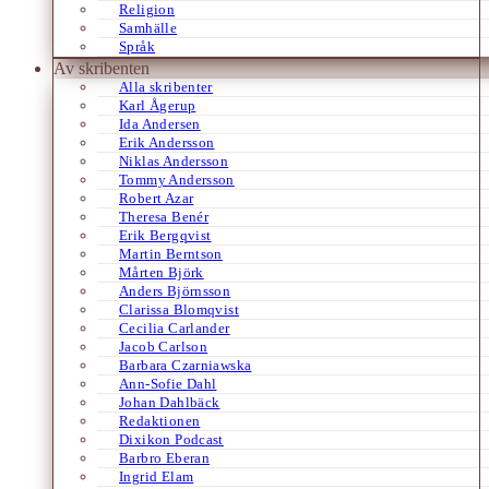
Religion
Samhälle
Språk
Av skribenten
Alla skribenter
Karl Ågerup
Ida Andersen
Erik Andersson
Niklas Andersson
Tommy Andersson
Robert Azar
Theresa Benér
Erik Bergqvist
Martin Berntson
Mårten Björk
Anders Björnsson
Clarissa Blomqvist
Cecilia Carlander
Jacob Carlson
Barbara Czarniawska
Ann-Sofie Dahl
Johan Dahlbäck
Redaktionen
Dixikon Podcast
Barbro Eberan
Ingrid Elam