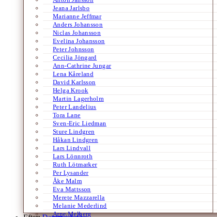
Jeana Jarlsbo
Marianne Jeffmar
Anders Johansson
Niclas Johansson
Evelina Johansson
Peter Johnsson
Cecilia Jöngard
Ann-Cathrine Jungar
Lena Kåreland
David Karlsson
Helga Krook
Martin Lagerholm
Peter Landelius
Tora Lane
Sven-Eric Liedman
Sture Lindgren
Håkan Lindgren
Lars Lindvall
Lars Lönnroth
Ruth Lötmarker
Per Lysander
Åke Malm
Eva Mattsson
Merete Mazzarella
Melanie Mederlind
Arne Melberg