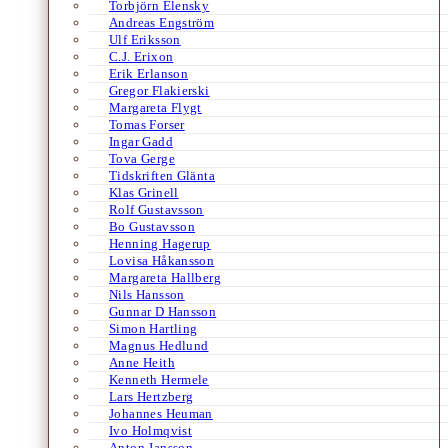
Torbjörn Elensky
Andreas Engström
Ulf Eriksson
C.J. Erixon
Erik Erlanson
Gregor Flakierski
Margareta Flygt
Tomas Forser
Ingar Gadd
Tova Gerge
Tidskriften Glänta
Klas Grinell
Rolf Gustavsson
Bo Gustavsson
Henning Hagerup
Lovisa Håkansson
Margareta Hallberg
Nils Hansson
Gunnar D Hansson
Simon Hartling
Magnus Hedlund
Anne Heith
Kenneth Hermele
Lars Hertzberg
Johannes Heuman
Ivo Holmqvist
Anton Jansson