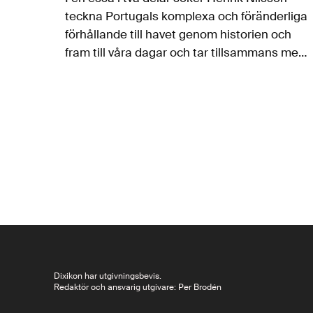
teckna Portugals komplexa och föränderliga
förhållande till havet genom historien och
fram till våra dagar och tar tillsammans med
samhälleliga och politiska aspekter upp
havets och kusternas roll i prosan och…
Dixikon har utgivningsbevis.
Redaktör och ansvarig utgivare: Per Brodén