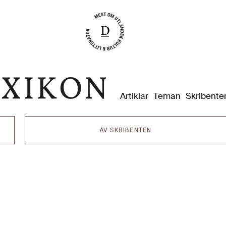
Dixikon
Artiklar
Teman
Skribente
AV SKRIBENTEN