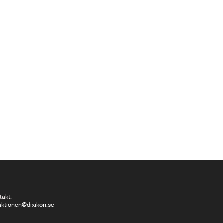
takt:
aktionen@dixikon.se