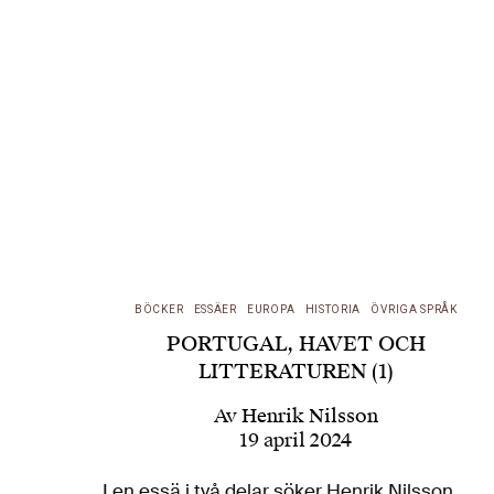
BÖCKER
ESSÄER
EUROPA
HISTORIA
ÖVRIGA SPRÅK
PORTUGAL, HAVET OCH
LITTERATUREN (1)
Av
Henrik Nilsson
19 april 2024
I en essä i två delar söker Henrik Nilsson