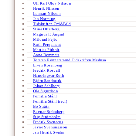
Ulf Karl Olov Nilsson
Henrik Nilsson
Lennart Nilsson
Jan Norming
Tidskriften Ord&Bild
Stina Otterberg
Magnus P. Ängsal
Milorad Pejic
Ruth Pergament
Mattias Pirholt
Anna Remmets
Torsten Rönnerstrand Tidskriften Medusa
Ervin Rosenberg
Fredrik Rosvall
Hans-Ingvar Roth
Björn Sandmark
Johan Sehlberg
Ola Sigurdson
Pernilla Ståhl
Pernilla Ståhl (red.)
Bo Stråth
Ragnar Strömberg
Stig Strömholm
Fredrik Svenaeus
Jayne Svenungsson
Jan Henrik Swahn