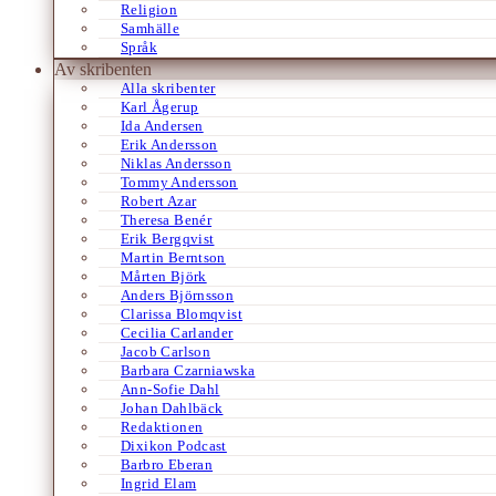
Religion
Samhälle
Språk
Av skribenten
Alla skribenter
Karl Ågerup
Ida Andersen
Erik Andersson
Niklas Andersson
Tommy Andersson
Robert Azar
Theresa Benér
Erik Bergqvist
Martin Berntson
Mårten Björk
Anders Björnsson
Clarissa Blomqvist
Cecilia Carlander
Jacob Carlson
Barbara Czarniawska
Ann-Sofie Dahl
Johan Dahlbäck
Redaktionen
Dixikon Podcast
Barbro Eberan
Ingrid Elam