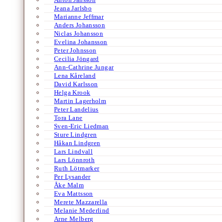
Jeana Jarlsbo
Marianne Jeffmar
Anders Johansson
Niclas Johansson
Evelina Johansson
Peter Johnsson
Cecilia Jöngard
Ann-Cathrine Jungar
Lena Kåreland
David Karlsson
Helga Krook
Martin Lagerholm
Peter Landelius
Tora Lane
Sven-Eric Liedman
Sture Lindgren
Håkan Lindgren
Lars Lindvall
Lars Lönnroth
Ruth Lötmarker
Per Lysander
Åke Malm
Eva Mattsson
Merete Mazzarella
Melanie Mederlind
Arne Melberg