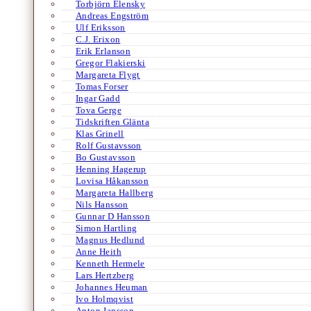
Torbjörn Elensky
Andreas Engström
Ulf Eriksson
C.J. Erixon
Erik Erlanson
Gregor Flakierski
Margareta Flygt
Tomas Forser
Ingar Gadd
Tova Gerge
Tidskriften Glänta
Klas Grinell
Rolf Gustavsson
Bo Gustavsson
Henning Hagerup
Lovisa Håkansson
Margareta Hallberg
Nils Hansson
Gunnar D Hansson
Simon Hartling
Magnus Hedlund
Anne Heith
Kenneth Hermele
Lars Hertzberg
Johannes Heuman
Ivo Holmqvist
Anton Jansson