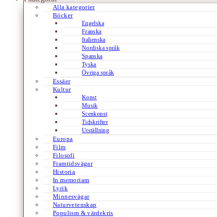
Alla kategorier
Böcker
Engelska
Franska
Italienska
Nordiska språk
Spanska
Tyska
Övriga språk
Essäer
Kultur
Konst
Musik
Scenkonst
Tidskrifter
Utställning
Europa
Film
Filosofi
Framtidsvägar
Historia
In memoriam
Lyrik
Minnesvägar
Naturvetenskap
Populism & värdekris