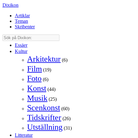
Dixikon
Artiklar
Teman
Skribenter
Essäer
Kultur
Arkitektur
(6)
Film
(19)
Foto
(6)
Konst
(44)
Musik
(25)
Scenkonst
(60)
Tidskrifter
(26)
Utställning
(31)
Litteratur