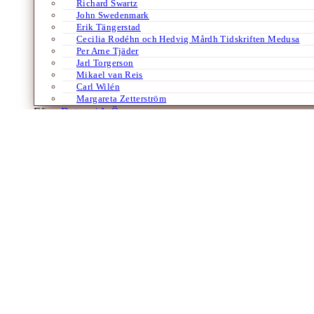
Richard Swartz
John Swedenmark
Erik Tängerstad
Cecilia Rodéhn och Hedvig Mårdh Tidskriften Medusa
Per Arne Tjäder
Jarl Torgerson
Mikael van Reis
Carl Wilén
Margareta Zetterström
Efter:
Datum /
A-Ö
Böcker
Engelska
Övriga språk
Hirano Keiichiro
En av Japans främsta författare
Av
Lars Vargö
7 april 2023
Lars Vargö presenterar den japanske författaren Hirano Keiichiro, som 
ibland rent av eleganta språk i böcker rika på innehåll, ofta…
Laddar fler artiklar