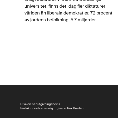
universitet, finns det idag fler diktaturer i
världen än liberala demokratier. 72 procent
av jordens befolkning, 5.7 miljarder
människor, lever under ett auktoritärt styre.
Vägen dit går via en nedmontering av
demokratiska institutioner
som rättsväsende, yttrandefrihet och fria…
Dixikon har utgivningsbevis.
Redaktör och ansvarig utgivare: Per Brodén