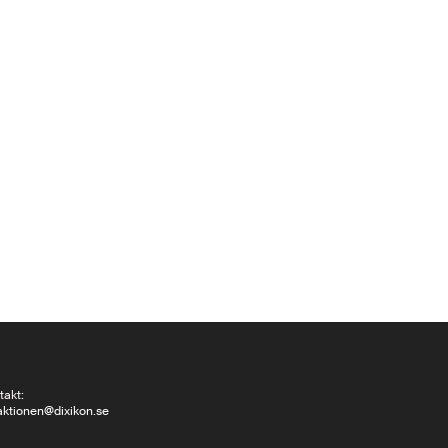
takt:
aktionen@dixikon.se