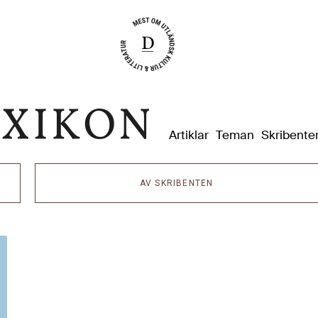
Dixikon
Artiklar
Teman
Skribente
AV SKRIBENTEN