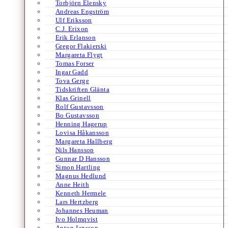
Torbjörn Elensky
Andreas Engström
Ulf Eriksson
C.J. Erixon
Erik Erlanson
Gregor Flakierski
Margareta Flygt
Tomas Forser
Ingar Gadd
Tova Gerge
Tidskriften Glänta
Klas Grinell
Rolf Gustavsson
Bo Gustavsson
Henning Hagerup
Lovisa Håkansson
Margareta Hallberg
Nils Hansson
Gunnar D Hansson
Simon Hartling
Magnus Hedlund
Anne Heith
Kenneth Hermele
Lars Hertzberg
Johannes Heuman
Ivo Holmqvist
Anton Jansson