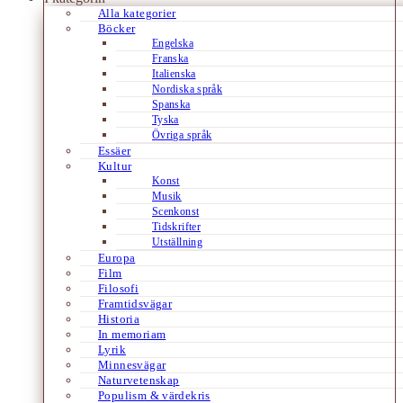
Alla kategorier
Böcker
Engelska
Franska
Italienska
Nordiska språk
Spanska
Tyska
Övriga språk
Essäer
Kultur
Konst
Musik
Scenkonst
Tidskrifter
Utställning
Europa
Film
Filosofi
Framtidsvägar
Historia
In memoriam
Lyrik
Minnesvägar
Naturvetenskap
Populism & värdekris