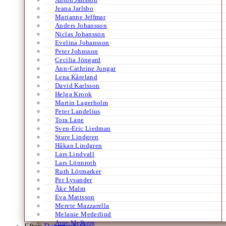
Jeana Jarlsbo
Marianne Jeffmar
Anders Johansson
Niclas Johansson
Evelina Johansson
Peter Johnsson
Cecilia Jöngard
Ann-Cathrine Jungar
Lena Kåreland
David Karlsson
Helga Krook
Martin Lagerholm
Peter Landelius
Tora Lane
Sven-Eric Liedman
Sture Lindgren
Håkan Lindgren
Lars Lindvall
Lars Lönnroth
Ruth Lötmarker
Per Lysander
Åke Malm
Eva Mattsson
Merete Mazzarella
Melanie Mederlind
Arne Melberg