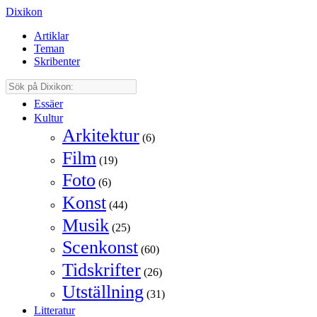
Dixikon
Artiklar
Teman
Skribenter
Essäer
Kultur
Arkitektur
(6)
Film
(19)
Foto
(6)
Konst
(44)
Musik
(25)
Scenkonst
(60)
Tidskrifter
(26)
Utställning
(31)
Litteratur