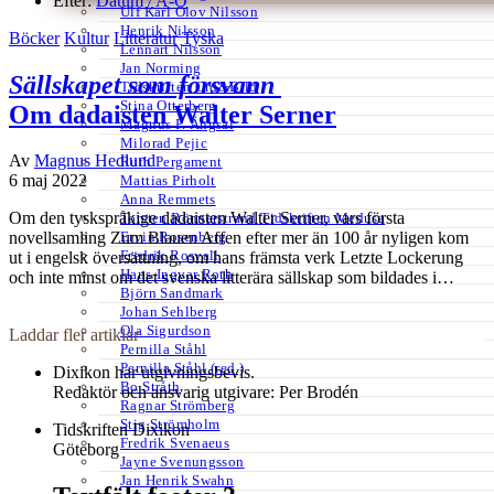
Efter:
Datum /
A-Ö
Ulf Karl Olov Nilsson
Henrik Nilsson
Böcker
Kultur
Litteratur
Tyska
Lennart Nilsson
Jan Norming
Sällskapet som försvann
Tidskriften Ord&Bild
Stina Otterberg
Om dadaisten Walter Serner
Magnus P. Ängsal
Milorad Pejic
Av
Magnus Hedlund
Ruth Pergament
6 maj 2022
Mattias Pirholt
Anna Remmets
Om den tyskspråkige dadaisten Walter Serner, vars första
Torsten Rönnerstrand Tidskriften Medusa
Ervin Rosenberg
novellsamling Zum Blauen Affen efter mer än 100 år nyligen kom
Fredrik Rosvall
ut i engelsk översättning, om hans främsta verk Letzte Lockerung
Hans-Ingvar Roth
och inte minst om det svenska litterära sällskap som bildades i…
Björn Sandmark
Johan Sehlberg
Ola Sigurdson
Laddar fler artiklar
Pernilla Ståhl
Pernilla Ståhl (red.)
Dixikon har utgivningsbevis.
Bo Stråth
Redaktör och ansvarig utgivare: Per Brodén
Ragnar Strömberg
Stig Strömholm
Tidskriften Dixikon
Fredrik Svenaeus
Göteborg
Jayne Svenungsson
Jan Henrik Swahn