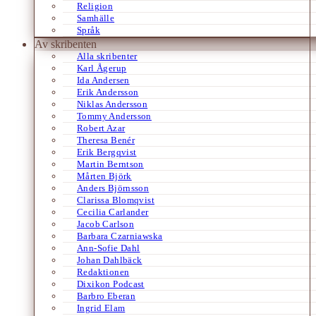
Religion
Samhälle
Språk
Av skribenten
Alla skribenter
Karl Ågerup
Ida Andersen
Erik Andersson
Niklas Andersson
Tommy Andersson
Robert Azar
Theresa Benér
Erik Bergqvist
Martin Berntson
Mårten Björk
Anders Björnsson
Clarissa Blomqvist
Cecilia Carlander
Jacob Carlson
Barbara Czarniawska
Ann-Sofie Dahl
Johan Dahlbäck
Redaktionen
Dixikon Podcast
Barbro Eberan
Ingrid Elam