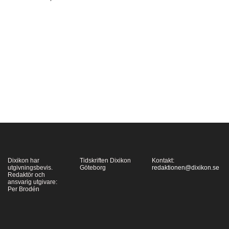
danske Peer E.
Sørensen
modernismens/modernitetens
historia som en serie
motsättningar, titelns
brottytor, och rör sig
osökt med
exemplariska bilder
mellan alla konstarter –
arkitektur, konst, film,
filosofi,…
Dixikon har
Tidskriften Dixikon
Kontakt:
utgivningsbevis.
Göteborg
redaktionen@dixikon.se
Redaktör och
ansvarig utgivare:
Per Brodén