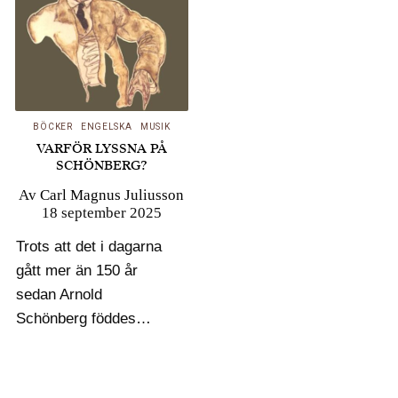
BÖCKER
ENGELSKA
MUSIK
VARFÖR LYSSNA PÅ
SCHÖNBERG?
Av
Carl Magnus Juliusson
18 september 2025
Trots att det i dagarna
gått mer än 150 år
sedan Arnold
Schönberg föddes
framstår hans verk,
och då framförallt hans
tolvtonsteknik, kanske