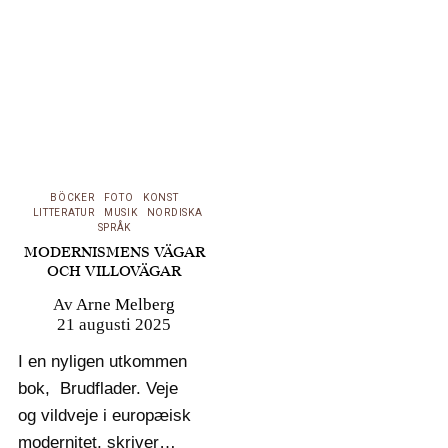
som själva sinnebilden
för modern konstmusik,
trots att tonsättare efter
honom i stor
utsträckning återgått till
mer…
BÖCKER
FOTO
KONST
LITTERATUR
MUSIK
NORDISKA
SPRÅK
MODERNISMENS VÄGAR
OCH VILLOVÄGAR
Av
Arne Melberg
21 augusti 2025
I en nyligen utkommen
bok, Brudflader. Veje
og vildveje i europæisk
modernitet, skriver