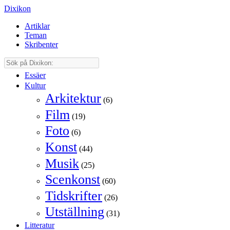
Dixikon
Artiklar
Teman
Skribenter
Essäer
Kultur
Arkitektur
(6)
Film
(19)
Foto
(6)
Konst
(44)
Musik
(25)
Scenkonst
(60)
Tidskrifter
(26)
Utställning
(31)
Litteratur