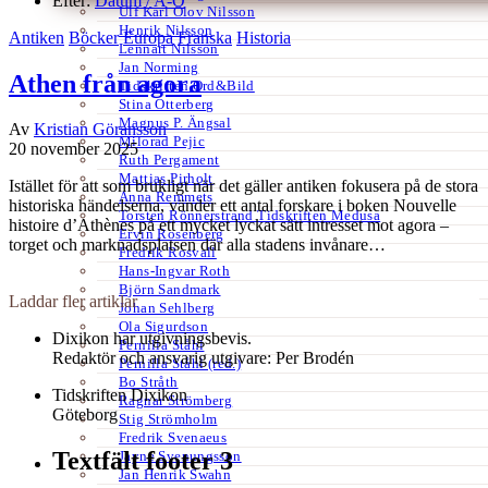
Efter:
Datum /
A-Ö
Ulf Karl Olov Nilsson
Henrik Nilsson
Antiken
Böcker
Europa
Franska
Historia
Lennart Nilsson
Jan Norming
Athen från agora
Tidskriften Ord&Bild
Stina Otterberg
Magnus P. Ängsal
Av
Kristian Göransson
Milorad Pejic
20 november 2025
Ruth Pergament
Mattias Pirholt
Istället för att som brukligt när det gäller antiken fokusera på de stora
Anna Remmets
historiska händelserna, vänder ett antal forskare i boken Nouvelle
Torsten Rönnerstrand Tidskriften Medusa
histoire d’Athènes på ett mycket lyckat sätt intresset mot agora –
Ervin Rosenberg
torget och marknadsplatsen där alla stadens invånare…
Fredrik Rosvall
Hans-Ingvar Roth
Björn Sandmark
Laddar fler artiklar
Johan Sehlberg
Ola Sigurdson
Dixikon har utgivningsbevis.
Pernilla Ståhl
Redaktör och ansvarig utgivare: Per Brodén
Pernilla Ståhl (red.)
Bo Stråth
Tidskriften Dixikon
Ragnar Strömberg
Göteborg
Stig Strömholm
Fredrik Svenaeus
Textfält footer 3
Jayne Svenungsson
Jan Henrik Swahn