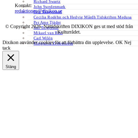
Richard Swartz
Kontakt:
John Swedenmark
redaktionen@dixikon.se
Erik Tängerstad
Cecilia Rodéhn och Hedvig Mårdh Tidskriften Medusa
Per Arne Tjäder
© Copyright 2026. Nättidskriften DIXIKON ges ut med stöd från
Jarl Torgerson
Kulturrådet.
Mikael van Reis
Carl Wilén
Dixikon använder cookies för att förbättra din upplevelse.
OK
Nej
Margareta Zetterström
tack
Stäng
Privacy Overview
This website uses cookies to improve your experience while you
navigate through the website. Out of these, the cookies that are
categorized as necessary are stored on your browser as they are
essential for the working of basic functionalities of the website. We
also use third-party cookies that help us analyze and understand how
you use this website. These cookies will be stored in your browser
only with your consent. You also have the option to opt-out of these
cookies. But opting out of some of these cookies may affect your
browsing experience.