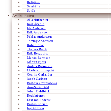
Religion
Samhälle
Språk
Av skribenten
Alla skribenter
Karl Ågerup
Ida Andersen
Erik Andersson
Niklas Andersson
Tommy Andersson
Robert Azar
Theresa Benér
Erik Bergqvist
Martin Berntson
Mårten Björk
Anders Björnsson
Clarissa Blomqvist
Cecilia Carlander
Jacob Carlson
Barbara Czarniawska
Ann-Sofie Dahl
Johan Dahlbäck
Redaktionen
Dixikon Podcast
Barbro Eberan
Ingrid Elam