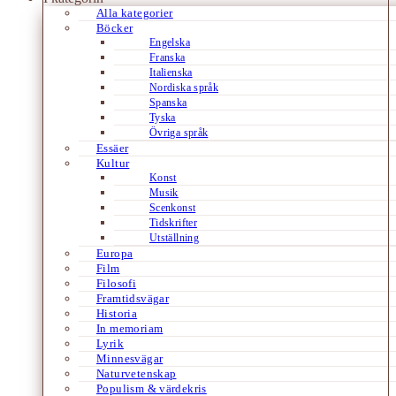
Alla kategorier
Böcker
Engelska
Franska
Italienska
Nordiska språk
Spanska
Tyska
Övriga språk
Essäer
Kultur
Konst
Musik
Scenkonst
Tidskrifter
Utställning
Europa
Film
Filosofi
Framtidsvägar
Historia
In memoriam
Lyrik
Minnesvägar
Naturvetenskap
Populism & värdekris