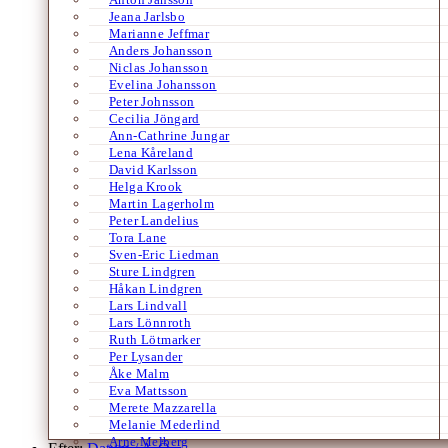
Jeana Jarlsbo
Marianne Jeffmar
Anders Johansson
Niclas Johansson
Evelina Johansson
Peter Johnsson
Cecilia Jöngard
Ann-Cathrine Jungar
Lena Kåreland
David Karlsson
Helga Krook
Martin Lagerholm
Peter Landelius
Tora Lane
Sven-Eric Liedman
Sture Lindgren
Håkan Lindgren
Lars Lindvall
Lars Lönnroth
Ruth Lötmarker
Per Lysander
Åke Malm
Eva Mattsson
Merete Mazzarella
Melanie Mederlind
Arne Melberg