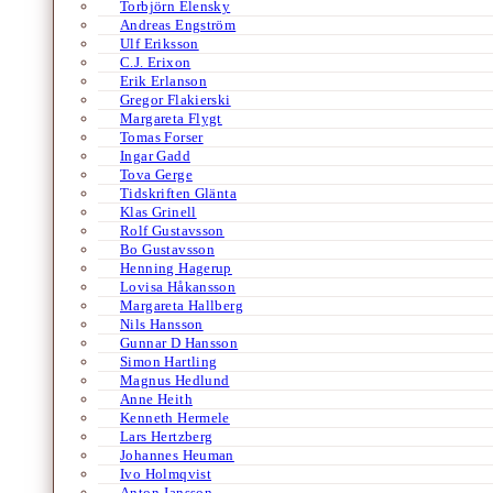
Torbjörn Elensky
Andreas Engström
Ulf Eriksson
C.J. Erixon
Erik Erlanson
Gregor Flakierski
Margareta Flygt
Tomas Forser
Ingar Gadd
Tova Gerge
Tidskriften Glänta
Klas Grinell
Rolf Gustavsson
Bo Gustavsson
Henning Hagerup
Lovisa Håkansson
Margareta Hallberg
Nils Hansson
Gunnar D Hansson
Simon Hartling
Magnus Hedlund
Anne Heith
Kenneth Hermele
Lars Hertzberg
Johannes Heuman
Ivo Holmqvist
Anton Jansson