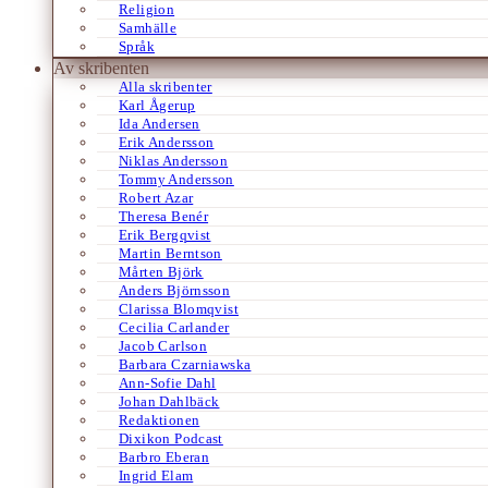
Religion
Samhälle
Språk
Av skribenten
Alla skribenter
Karl Ågerup
Ida Andersen
Erik Andersson
Niklas Andersson
Tommy Andersson
Robert Azar
Theresa Benér
Erik Bergqvist
Martin Berntson
Mårten Björk
Anders Björnsson
Clarissa Blomqvist
Cecilia Carlander
Jacob Carlson
Barbara Czarniawska
Ann-Sofie Dahl
Johan Dahlbäck
Redaktionen
Dixikon Podcast
Barbro Eberan
Ingrid Elam