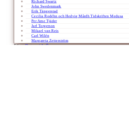
Richard Swartz
John Swedenmark
Erik Tängerstad
Cecilia Rodéhn och Hedvig Mårdh Tidskriften Medusa
Per Arne Tjäder
Jarl Torgerson
Mikael van Reis
Carl Wilén
Margareta Zetterström
Efter:
Datum /
A-Ö
Böcker
Engelska
På Hydra igen
Av
Jan Norming
22 april 2022
Jan Norming finner en vackert karmosinröd bok om ön Hydra i sin bokh
Laddar fler artiklar
Dixikon har utgivningsbevis.
Redaktör och ansvarig utgivare: Per Brodén