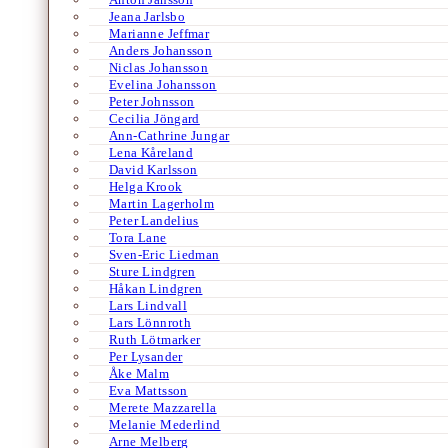
Jeana Jarlsbo
Marianne Jeffmar
Anders Johansson
Niclas Johansson
Evelina Johansson
Peter Johnsson
Cecilia Jöngard
Ann-Cathrine Jungar
Lena Kåreland
David Karlsson
Helga Krook
Martin Lagerholm
Peter Landelius
Tora Lane
Sven-Eric Liedman
Sture Lindgren
Håkan Lindgren
Lars Lindvall
Lars Lönnroth
Ruth Lötmarker
Per Lysander
Åke Malm
Eva Mattsson
Merete Mazzarella
Melanie Mederlind
Arne Melberg