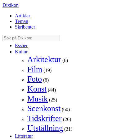
Dixikon
Artiklar
Teman
Skribenter
Essäer
Kultur
Arkitektur
(6)
Film
(19)
Foto
(6)
Konst
(44)
Musik
(25)
Scenkonst
(60)
Tidskrifter
(26)
Utställning
(31)
Litteratur