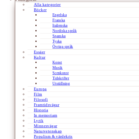
Alla kategorier
Böcker
Engelska
Franska
Italienska
Nordiska språk
Spanska
Tyska
Övriga språk
Essäer
Kultur
Konst
Musik
Scenkonst
Tidskrifter
Utställning
Europa
Film
Filosofi
Framtidsvägar
Historia
In memoriam
Lyrik
Minnesvägar
Naturvetenskap
Populism & värdekris