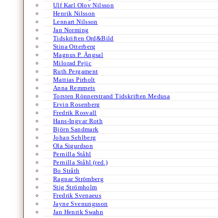
Ulf Karl Olov Nilsson
Henrik Nilsson
Lennart Nilsson
Jan Norming
Tidskriften Ord&Bild
Stina Otterberg
Magnus P. Ängsal
Milorad Pejic
Ruth Pergament
Mattias Pirholt
Anna Remmets
Torsten Rönnerstrand Tidskriften Medusa
Ervin Rosenberg
Fredrik Rosvall
Hans-Ingvar Roth
Björn Sandmark
Johan Sehlberg
Ola Sigurdson
Pernilla Ståhl
Pernilla Ståhl (red.)
Bo Stråth
Ragnar Strömberg
Stig Strömholm
Fredrik Svenaeus
Jayne Svenungsson
Jan Henrik Swahn