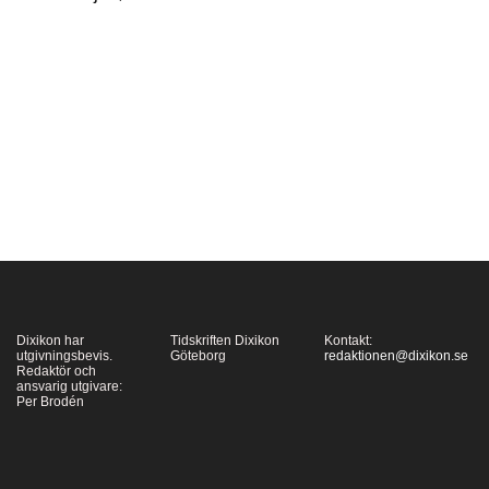
mördats i
förintelselägret
Treblinka. För i dagarna
80 år sedan, den 2
augusti 1943, gjorde
motståndsgruppen i
förintelselägret uppror.
Av dem som lyckades
fly överlevde…
Dixikon har
Tidskriften Dixikon
Kontakt:
utgivningsbevis.
Göteborg
redaktionen@dixikon.se
Redaktör och
ansvarig utgivare:
Per Brodén