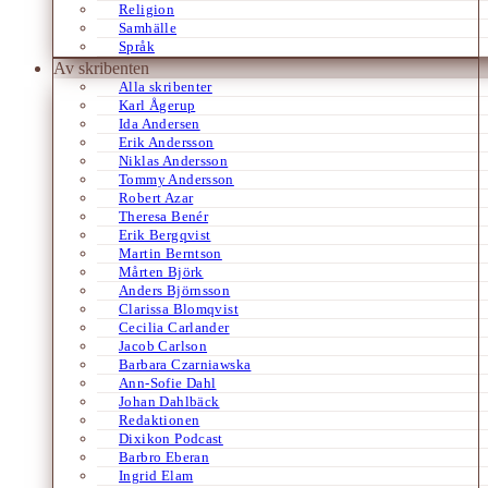
Religion
Samhälle
Språk
Av skribenten
Alla skribenter
Karl Ågerup
Ida Andersen
Erik Andersson
Niklas Andersson
Tommy Andersson
Robert Azar
Theresa Benér
Erik Bergqvist
Martin Berntson
Mårten Björk
Anders Björnsson
Clarissa Blomqvist
Cecilia Carlander
Jacob Carlson
Barbara Czarniawska
Ann-Sofie Dahl
Johan Dahlbäck
Redaktionen
Dixikon Podcast
Barbro Eberan
Ingrid Elam