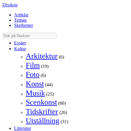
Dixikon
Artiklar
Teman
Skribenter
Essäer
Kultur
Arkitektur
(6)
Film
(19)
Foto
(6)
Konst
(44)
Musik
(25)
Scenkonst
(60)
Tidskrifter
(26)
Utställning
(31)
Litteratur