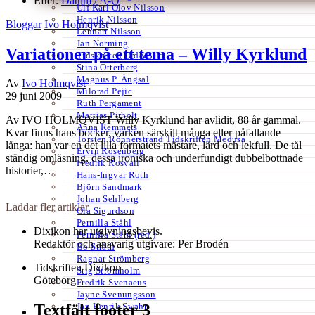
Efter:
Datum /
A-Ö
Ulf Karl Olov Nilsson
Henrik Nilsson
Bloggar
Ivo Holmqvist
Lennart Nilsson
Jan Norming
Variationer på ett tema – Willy Kyrklund
Tidskriften Ord&Bild
Stina Otterberg
Magnus P. Ängsal
Av
Ivo Holmqvist
Milorad Pejic
29 juni 2009
Ruth Pergament
Mattias Pirholt
Av IVO HOLMQVIST Willy Kyrklund har avlidit, 88 år gammal.
Anna Remmets
Kvar finns hans böcker, varken särskilt många eller påfallande
Torsten Rönnerstrand Tidskriften Medusa
långa: han var en det lilla formatets mästare, lärd och lekfull. De tål
Ervin Rosenberg
ständig omläsning, dessa ironiska och underfundigt dubbelbottnade
Fredrik Rosvall
historier,…
Hans-Ingvar Roth
Björn Sandmark
Johan Sehlberg
Laddar fler artiklar
Ola Sigurdson
Pernilla Ståhl
Dixikon har utgivningsbevis.
Pernilla Ståhl (red.)
Redaktör och ansvarig utgivare: Per Brodén
Bo Stråth
Ragnar Strömberg
Tidskriften Dixikon
Stig Strömholm
Göteborg
Fredrik Svenaeus
Jayne Svenungsson
Jan Henrik Swahn
Textfält footer 3