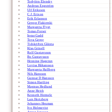
Torbjörn Elensky
Andreas Engström
Ulf Eriksson
C.J. Erixon
Erik Erlanson
Gregor Flakierski
Margareta Flygt
Tomas Forser
Ingar Gadd
Tova Gerge
Tidskriften Glänta
Klas Grinell
Rolf Gustavsson
Bo Gustavsson
Henning Hagerup
Lovisa Håkansson
Margareta Hallberg
Nils Hansson
Gunnar D Hansson
Simon Hartling
Magnus Hedlund
Anne Heith
Kenneth Hermele
Lars Hertzberg
Johannes Heuman
Ivo Holmqvist
Anton Jansson