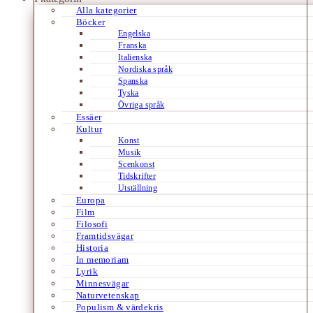
Alla kategorier
Böcker
Engelska
Franska
Italienska
Nordiska språk
Spanska
Tyska
Övriga språk
Essäer
Kultur
Konst
Musik
Scenkonst
Tidskrifter
Utställning
Europa
Film
Filosofi
Framtidsvägar
Historia
In memoriam
Lyrik
Minnesvägar
Naturvetenskap
Populism & värdekris