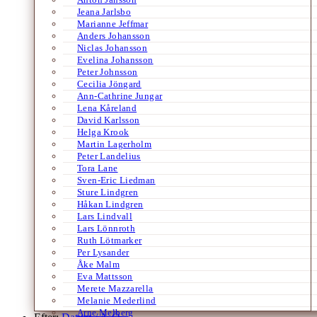
Jeana Jarlsbo
Marianne Jeffmar
Anders Johansson
Niclas Johansson
Evelina Johansson
Peter Johnsson
Cecilia Jöngard
Ann-Cathrine Jungar
Lena Kåreland
David Karlsson
Helga Krook
Martin Lagerholm
Peter Landelius
Tora Lane
Sven-Eric Liedman
Sture Lindgren
Håkan Lindgren
Lars Lindvall
Lars Lönnroth
Ruth Lötmarker
Per Lysander
Åke Malm
Eva Mattsson
Merete Mazzarella
Melanie Mederlind
Arne Melberg