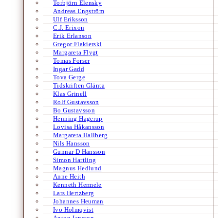
Torbjörn Elensky
Andreas Engström
Ulf Eriksson
C.J. Erixon
Erik Erlanson
Gregor Flakierski
Margareta Flygt
Tomas Forser
Ingar Gadd
Tova Gerge
Tidskriften Glänta
Klas Grinell
Rolf Gustavsson
Bo Gustavsson
Henning Hagerup
Lovisa Håkansson
Margareta Hallberg
Nils Hansson
Gunnar D Hansson
Simon Hartling
Magnus Hedlund
Anne Heith
Kenneth Hermele
Lars Hertzberg
Johannes Heuman
Ivo Holmqvist
Anton Jansson