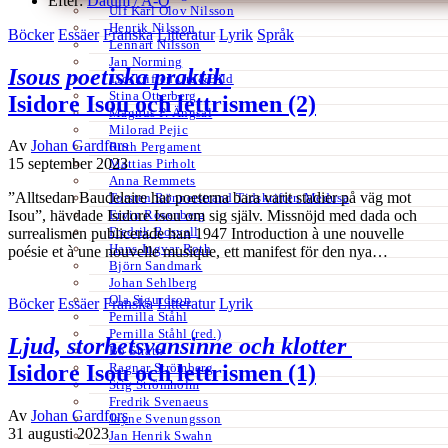
Efter:
Datum /
A-Ö
Ulf Karl Olov Nilsson
Henrik Nilsson
Böcker
Essäer
Franska
Litteratur
Lyrik
Språk
Lennart Nilsson
Jan Norming
Isous poetiska praktik
Tidskriften Ord&Bild
Stina Otterberg
Isidore Isou och lettrismen (2)
Magnus P. Ängsal
Milorad Pejic
Av
Johan Gardfors
Ruth Pergament
15 september 2023
Mattias Pirholt
Anna Remmets
”Alltsedan Baudelaire har poeterna bara varit stadier på väg mot
Torsten Rönnerstrand Tidskriften Medusa
Ervin Rosenberg
Isou”, hävdade Isidore Isou om sig själv. Missnöjd med dada och
Fredrik Rosvall
surrealismen publicerade han 1947 Introduction à une nouvelle
Hans-Ingvar Roth
poésie et à une nouvelle musique, ett manifest för den nya…
Björn Sandmark
Johan Sehlberg
Ola Sigurdson
Böcker
Essäer
Franska
Litteratur
Lyrik
Pernilla Ståhl
Pernilla Ståhl (red.)
Ljud, storhetsvansinne och klotter
Bo Stråth
Ragnar Strömberg
Isidore Isou och lettrismen (1)
Stig Strömholm
Fredrik Svenaeus
Av
Johan Gardfors
Jayne Svenungsson
31 augusti 2023
Jan Henrik Swahn