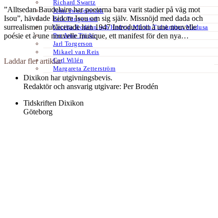
Richard Swartz
”Alltsedan Baudelaire har poeterna bara varit stadier på väg mot
John Swedenmark
Isou”, hävdade Isidore Isou om sig själv. Missnöjd med dada och
Erik Tängerstad
surrealismen publicerade han 1947 Introduction à une nouvelle
Cecilia Rodéhn och Hedvig Mårdh Tidskriften Medusa
Per Arne Tjäder
poésie et à une nouvelle musique, ett manifest för den nya…
Jarl Torgerson
Mikael van Reis
Carl Wilén
Laddar fler artiklar
Margareta Zetterström
Dixikon har utgivningsbevis.
Redaktör och ansvarig utgivare: Per Brodén
Tidskriften Dixikon
Göteborg
Textfält footer 3
Kontakt:
redaktionen@dixikon.se
© Copyright 2026. Nättidskriften DIXIKON ges ut med stöd från
Kulturrådet.
Dixikon använder cookies för att förbättra din upplevelse.
OK
Nej