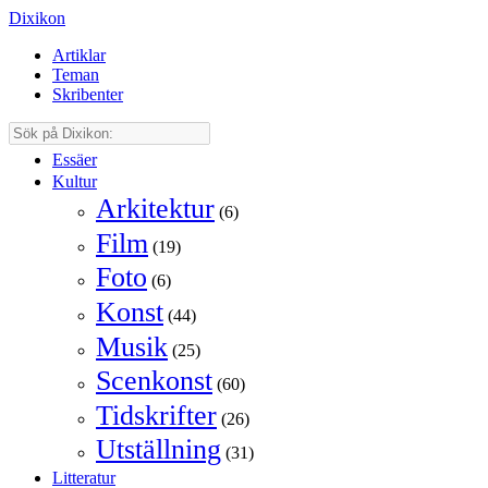
Dixikon
Artiklar
Teman
Skribenter
Essäer
Kultur
Arkitektur
(6)
Film
(19)
Foto
(6)
Konst
(44)
Musik
(25)
Scenkonst
(60)
Tidskrifter
(26)
Utställning
(31)
Litteratur