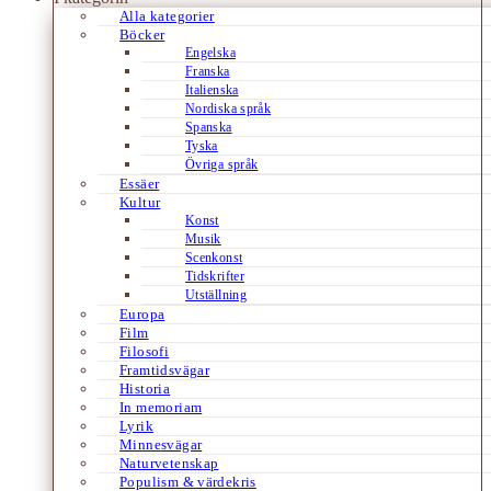
Alla kategorier
Böcker
Engelska
Franska
Italienska
Nordiska språk
Spanska
Tyska
Övriga språk
Essäer
Kultur
Konst
Musik
Scenkonst
Tidskrifter
Utställning
Europa
Film
Filosofi
Framtidsvägar
Historia
In memoriam
Lyrik
Minnesvägar
Naturvetenskap
Populism & värdekris