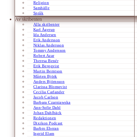
Religion
Samhälle
Språk
Av skribenten
Alla skribenter
Karl Ågerup
Ida Andersen
Erik Andersson
Niklas Andersson
Tommy Andersson
Robert Azar
Theresa Benér
Erik Bergqvist
Martin Berntson
Mårten Björk
Anders Björnsson
Clarissa Blomqvist
Cecilia Carlander
Jacob Carlson
Barbara Czarniawska
Ann-Sofie Dahl
Johan Dahlbäck
Redaktionen
Dixikon Podcast
Barbro Eberan
Ingrid Elam