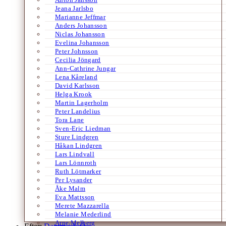
Jeana Jarlsbo
Marianne Jeffmar
Anders Johansson
Niclas Johansson
Evelina Johansson
Peter Johnsson
Cecilia Jöngard
Ann-Cathrine Jungar
Lena Kåreland
David Karlsson
Helga Krook
Martin Lagerholm
Peter Landelius
Tora Lane
Sven-Eric Liedman
Sture Lindgren
Håkan Lindgren
Lars Lindvall
Lars Lönnroth
Ruth Lötmarker
Per Lysander
Åke Malm
Eva Mattsson
Merete Mazzarella
Melanie Mederlind
Arne Melberg