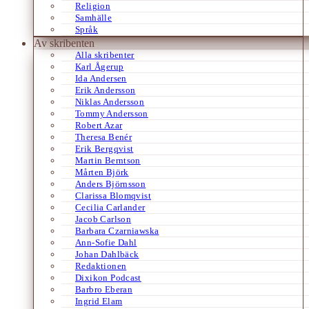
Religion
Samhälle
Språk
Av skribenten
Alla skribenter
Karl Ågerup
Ida Andersen
Erik Andersson
Niklas Andersson
Tommy Andersson
Robert Azar
Theresa Benér
Erik Bergqvist
Martin Berntson
Mårten Björk
Anders Björnsson
Clarissa Blomqvist
Cecilia Carlander
Jacob Carlson
Barbara Czarniawska
Ann-Sofie Dahl
Johan Dahlbäck
Redaktionen
Dixikon Podcast
Barbro Eberan
Ingrid Elam