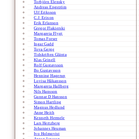
Torbjörn Elensky
Andreas Engström
Ulf Eriksson
C.J. Erixon
Erik Erlanson
Gregor Flakierski
Margareta Flygt
Tomas Forser
Ingar Gadd
Tova Gerge
Tidskriften Glänta
Klas Grinell
Rolf Gustavsson
Bo Gustavsson
Henning Hagerup
Lovisa Håkansson
Margareta Hallberg
Nils Hansson
Gunnar D Hansson
Simon Hartling
Magnus Hedlund
Anne Heith
Kenneth Hermele
Lars Hertzberg
Johannes Heuman
Ivo Holmqvist
Anton Jansson