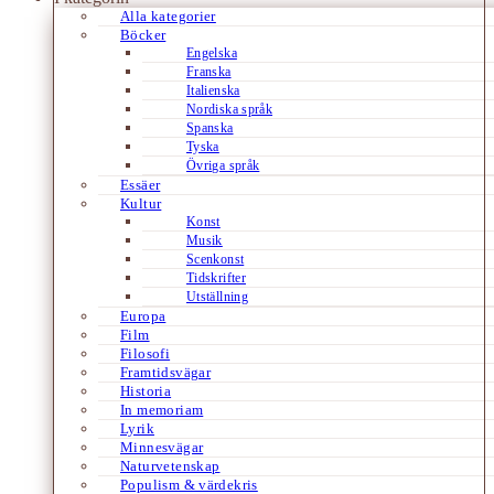
Alla kategorier
Böcker
Engelska
Franska
Italienska
Nordiska språk
Spanska
Tyska
Övriga språk
Essäer
Kultur
Konst
Musik
Scenkonst
Tidskrifter
Utställning
Europa
Film
Filosofi
Framtidsvägar
Historia
In memoriam
Lyrik
Minnesvägar
Naturvetenskap
Populism & värdekris