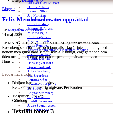
Efter:
Datum /
A-Ö
Ulf Karl Olov Nilsson
Henrik Nilsson
Bloggar
Lennart Nilsson
Jan Norming
Felix Mendelssohn återupprättad
Tidskriften Ord&Bild
Stina Otterberg
Magnus P. Ängsal
Av
Margareta Zetterström
Milorad Pejic
14 maj 2009
Ruth Pergament
Mattias Pirholt
Av MARGARETA ZETTERSTRÖM Jag uppskattar Göran
Anna Remmets
Rosenberg som författare och journalist. Jag är inte alltid enig med
Torsten Rönnerstrand Tidskriften Medusa
honom men gillar hans sätt att skriva. Kunnigt, engagerat och hela
Ervin Rosenberg
tiden med en personlig ton och en personlig närvaro i texten.
Fredrik Rosvall
Hans…
Hans-Ingvar Roth
Björn Sandmark
Johan Sehlberg
Laddar fler artiklar
Ola Sigurdson
Pernilla Ståhl
Dixikon har utgivningsbevis.
Pernilla Ståhl (red.)
Redaktör och ansvarig utgivare: Per Brodén
Bo Stråth
Ragnar Strömberg
Tidskriften Dixikon
Stig Strömholm
Göteborg
Fredrik Svenaeus
Jayne Svenungsson
Jan Henrik Swahn
Textfält footer 3