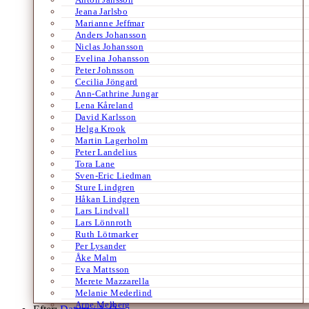
Jeana Jarlsbo
Marianne Jeffmar
Anders Johansson
Niclas Johansson
Evelina Johansson
Peter Johnsson
Cecilia Jöngard
Ann-Cathrine Jungar
Lena Kåreland
David Karlsson
Helga Krook
Martin Lagerholm
Peter Landelius
Tora Lane
Sven-Eric Liedman
Sture Lindgren
Håkan Lindgren
Lars Lindvall
Lars Lönnroth
Ruth Lötmarker
Per Lysander
Åke Malm
Eva Mattsson
Merete Mazzarella
Melanie Mederlind
Arne Melberg