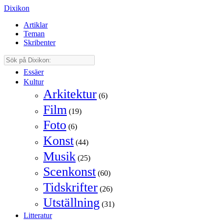
Dixikon
Artiklar
Teman
Skribenter
Essäer
Kultur
Arkitektur
(6)
Film
(19)
Foto
(6)
Konst
(44)
Musik
(25)
Scenkonst
(60)
Tidskrifter
(26)
Utställning
(31)
Litteratur