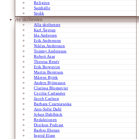
Religion
Samhälle
Språk
Av skribenten
Alla skribenter
Karl Ågerup
Ida Andersen
Erik Andersson
Niklas Andersson
Tommy Andersson
Robert Azar
Theresa Benér
Erik Bergqvist
Martin Berntson
Mårten Björk
Anders Björnsson
Clarissa Blomqvist
Cecilia Carlander
Jacob Carlson
Barbara Czarniawska
Ann-Sofie Dahl
Johan Dahlbäck
Redaktionen
Dixikon Podcast
Barbro Eberan
Ingrid Elam