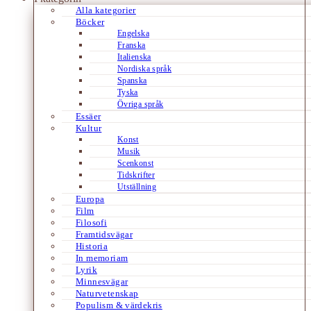
Alla kategorier
Böcker
Engelska
Franska
Italienska
Nordiska språk
Spanska
Tyska
Övriga språk
Essäer
Kultur
Konst
Musik
Scenkonst
Tidskrifter
Utställning
Europa
Film
Filosofi
Framtidsvägar
Historia
In memoriam
Lyrik
Minnesvägar
Naturvetenskap
Populism & värdekris