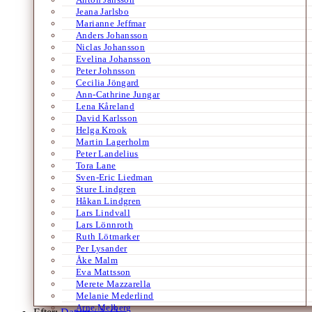
Jeana Jarlsbo
Marianne Jeffmar
Anders Johansson
Niclas Johansson
Evelina Johansson
Peter Johnsson
Cecilia Jöngard
Ann-Cathrine Jungar
Lena Kåreland
David Karlsson
Helga Krook
Martin Lagerholm
Peter Landelius
Tora Lane
Sven-Eric Liedman
Sture Lindgren
Håkan Lindgren
Lars Lindvall
Lars Lönnroth
Ruth Lötmarker
Per Lysander
Åke Malm
Eva Mattsson
Merete Mazzarella
Melanie Mederlind
Arne Melberg