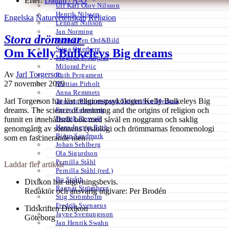
Efter:
Datum /
A-Ö
Ulf Karl Olov Nilsson
Henrik Nilsson
Engelska
Naturvetenskap
Religion
Lennart Nilsson
Jan Norming
Stora drömmar
Tidskriften Ord&Bild
Stina Otterberg
Om Kelly Bulkeleys Big dreams
Magnus P. Ängsal
Milorad Pejic
Av
Jarl Torgerson
Ruth Pergament
27 november 2019
Mattias Pirholt
Anna Remmets
Jarl Torgerson har läst religionspsykologen Kelly Bulkeleys Big
Torsten Rönnerstrand Tidskriften Medusa
Ervin Rosenberg
dreams. The science of dreaming and the origins of religion och
Fredrik Rosvall
funnit en innehållsrik bok med såväl en noggrann och saklig
Hans-Ingvar Roth
genomgång av sömnens fysiologi och drömmarnas fenomenologi
Björn Sandmark
som en fascinerande men…
Johan Sehlberg
Ola Sigurdson
Pernilla Ståhl
Laddar fler artiklar
Pernilla Ståhl (red.)
Bo Stråth
Dixikon har utgivningsbevis.
Ragnar Strömberg
Redaktör och ansvarig utgivare: Per Brodén
Stig Strömholm
Fredrik Svenaeus
Tidskriften Dixikon
Jayne Svenungsson
Göteborg
Jan Henrik Swahn