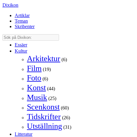
Dixikon
Artiklar
Teman
Skribenter
Essäer
Kultur
Arkitektur
(6)
Film
(19)
Foto
(6)
Konst
(44)
Musik
(25)
Scenkonst
(60)
Tidskrifter
(26)
Utställning
(31)
Litteratur