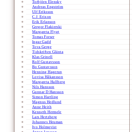
Torbjörn Elensky
Andreas Engström
Ulf Eriksson
C.J. Erixon
Erik Erlanson
Gregor Flakierski
Margareta Flygt
Tomas Forser
Ingar Gadd
Tova Gerge
Tidskriften Glänta
Klas Grinell
Rolf Gustavsson
Bo Gustavsson
Henning Hagerup
Lovisa Håkansson
Margareta Hallberg
Nils Hansson
Gunnar D Hansson
Simon Hartling
Magnus Hedlund
Anne Heith
Kenneth Hermele
Lars Hertzberg
Johannes Heuman
Ivo Holmqvist
Anton Jansson