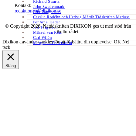
Richard Swartz
Kontakt:
John Swedenmark
redaktionen@dixikon.se
Erik Tängerstad
Cecilia Rodéhn och Hedvig Mårdh Tidskriften Medusa
Per Arne Tjäder
© Copyright 2026. Nättidskriften DIXIKON ges ut med stöd från
Jarl Torgerson
Kulturrådet.
Mikael van Reis
Carl Wilén
Dixikon använder cookies för att förbättra din upplevelse.
OK
Nej
Margareta Zetterström
tack
Stäng
Privacy Overview
This website uses cookies to improve your experience while you
navigate through the website. Out of these, the cookies that are
categorized as necessary are stored on your browser as they are
essential for the working of basic functionalities of the website. We
also use third-party cookies that help us analyze and understand how
you use this website. These cookies will be stored in your browser
only with your consent. You also have the option to opt-out of these
cookies. But opting out of some of these cookies may affect your
browsing experience.