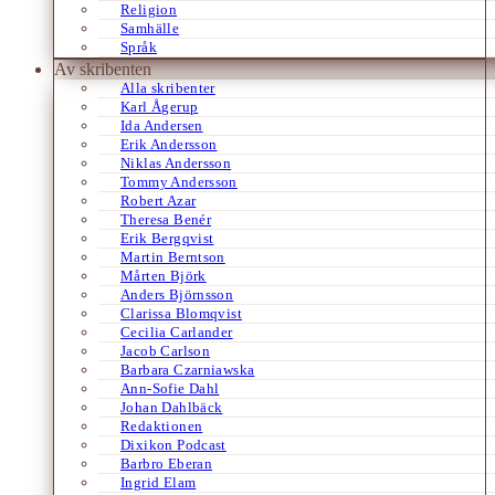
Religion
Samhälle
Språk
Av skribenten
Alla skribenter
Karl Ågerup
Ida Andersen
Erik Andersson
Niklas Andersson
Tommy Andersson
Robert Azar
Theresa Benér
Erik Bergqvist
Martin Berntson
Mårten Björk
Anders Björnsson
Clarissa Blomqvist
Cecilia Carlander
Jacob Carlson
Barbara Czarniawska
Ann-Sofie Dahl
Johan Dahlbäck
Redaktionen
Dixikon Podcast
Barbro Eberan
Ingrid Elam