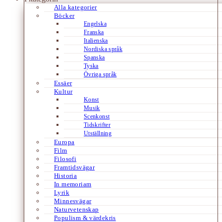
Alla kategorier
Böcker
Engelska
Franska
Italienska
Nordiska språk
Spanska
Tyska
Övriga språk
Essäer
Kultur
Konst
Musik
Scenkonst
Tidskrifter
Utställning
Europa
Film
Filosofi
Framtidsvägar
Historia
In memoriam
Lyrik
Minnesvägar
Naturvetenskap
Populism & värdekris