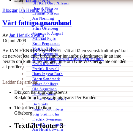
Efter:
Datum /
A-Ö
Ulf Karl Olov Nilsson
Henrik Nilsson
Bloggar
Jan Henrik Swahn
Lennart Nilsson
Jan Norming
Vårt fattiga grannland
Tidskriften Ord&Bild
Stina Otterberg
Magnus P. Ängsal
Av
Jan Henrik Swahn
Milorad Pejic
16 juni 2009
Ruth Pergament
Mattias Pirholt
Av JAN HENRIK SWAHN Ett sätt att få en svensk kulturbyråkrat
Anna Remmets
att nervöst leta efter brödsmulor innanför skjortkragen är att inte
Torsten Rönnerstrand Tidskriften Medusa
berätta om kulturutredningen, inte om Olle Wästberg, inte om idén
Ervin Rosenberg
att profilera…
Fredrik Rosvall
Hans-Ingvar Roth
Björn Sandmark
Laddar fler artiklar
Johan Sehlberg
Ola Sigurdson
Dixikon har utgivningsbevis.
Pernilla Ståhl
Redaktör och ansvarig utgivare: Per Brodén
Pernilla Ståhl (red.)
Bo Stråth
Tidskriften Dixikon
Ragnar Strömberg
Göteborg
Stig Strömholm
Fredrik Svenaeus
Textfält footer 3
Jayne Svenungsson
Jan Henrik Swahn