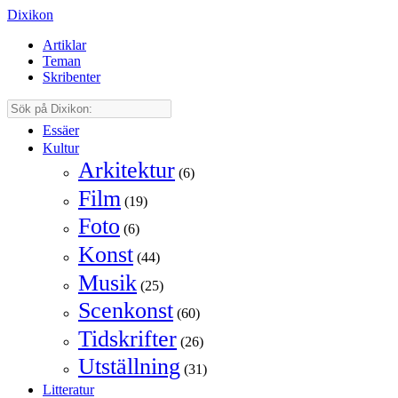
Dixikon
Artiklar
Teman
Skribenter
Essäer
Kultur
Arkitektur
(6)
Film
(19)
Foto
(6)
Konst
(44)
Musik
(25)
Scenkonst
(60)
Tidskrifter
(26)
Utställning
(31)
Litteratur