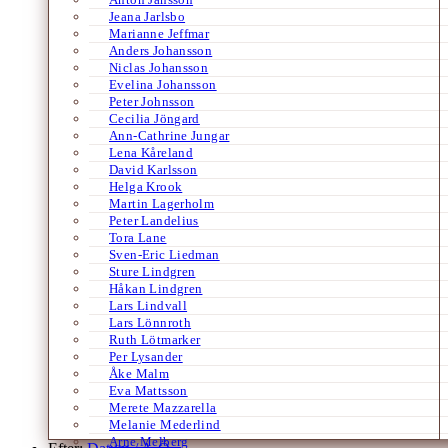
Jeana Jarlsbo
Marianne Jeffmar
Anders Johansson
Niclas Johansson
Evelina Johansson
Peter Johnsson
Cecilia Jöngard
Ann-Cathrine Jungar
Lena Kåreland
David Karlsson
Helga Krook
Martin Lagerholm
Peter Landelius
Tora Lane
Sven-Eric Liedman
Sture Lindgren
Håkan Lindgren
Lars Lindvall
Lars Lönnroth
Ruth Lötmarker
Per Lysander
Åke Malm
Eva Mattsson
Merete Mazzarella
Melanie Mederlind
Arne Melberg