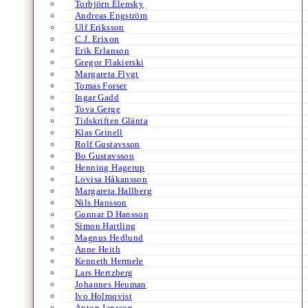
Torbjörn Elensky
Andreas Engström
Ulf Eriksson
C.J. Erixon
Erik Erlanson
Gregor Flakierski
Margareta Flygt
Tomas Forser
Ingar Gadd
Tova Gerge
Tidskriften Glänta
Klas Grinell
Rolf Gustavsson
Bo Gustavsson
Henning Hagerup
Lovisa Håkansson
Margareta Hallberg
Nils Hansson
Gunnar D Hansson
Simon Hartling
Magnus Hedlund
Anne Heith
Kenneth Hermele
Lars Hertzberg
Johannes Heuman
Ivo Holmqvist
Anton Jansson