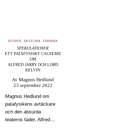
BÖCKER
ENGELSKA
FRANSKA
SPEKULATIONER
ETT PATAFYSISKT CAUSERIE
OM
ALFRED JARRY OCH LORD
KELVIN
Av
Magnus Hedlund
23 september 2022
Magnus Hedlund om
patafysikens avtäckare
och den absurda
teaterns fader, Alfred
Jarry, och om några av