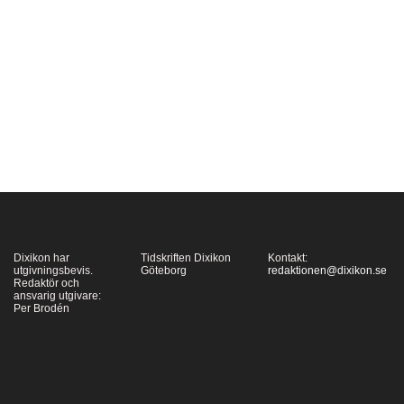
hans böcker, bl.a.
Spéculations och
Gestes et opinions du
docteur Faustroll, där
doktor Faustroll, som
det ska visa sig, med
hjälp av Lord Kelvin…
Dixikon har
Tidskriften Dixikon
Kontakt:
utgivningsbevis.
Göteborg
redaktionen@dixikon.se
Redaktör och
ansvarig utgivare:
Per Brodén